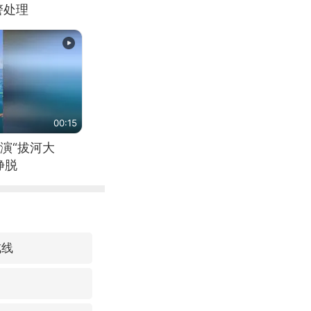
警处理
00:15
演“拔河大
挣脱
戒线