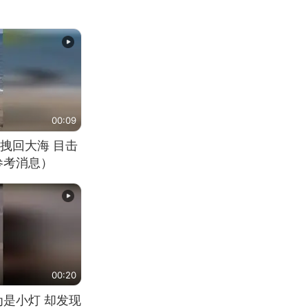
00:09
拽回大海 目击
参考消息）
00:20
为是小灯 却发现