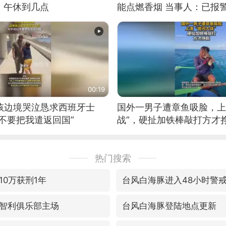
：午休到几点
能点燃香烟 当事人：已报
00:19
男孩边境哭泣恳求西班牙士
国外一男子遭章鱼吸脸，上
不要把我遣返回国”
战”，硬扯加铁棒敲打方才
热门搜索
10万获刑1年
台风白海豚进入48小时警
智利俱乐部主场
台风白海豚登陆地点更新