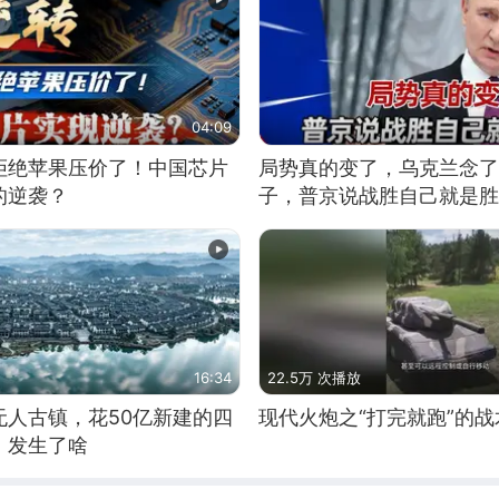
04:09
拒绝苹果压价了！中国芯片
局势真的变了，乌克兰念了
的逆袭？
子，普京说战胜自己就是胜
16:34
22.5万 次播放
无人古镇，花50亿新建的四
现代火炮之“打完就跑”的战
，发生了啥