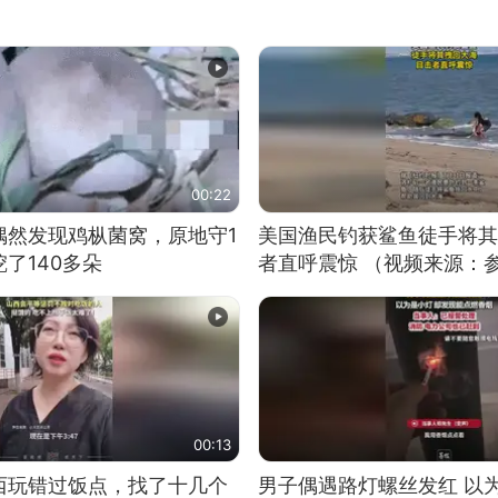
00:22
偶然发现鸡枞菌窝，原地守1
美国渔民钓获鲨鱼徒手将其
了140多朵
者直呼震惊 （视频来源：
00:13
西玩错过饭点，找了十几个
男子偶遇路灯螺丝发红 以