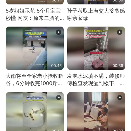
5岁姐姐示范 5个月宝宝
孙子考取上海交大爷爷感
秒懂 网友：原来二胎的
谢亲家母
快乐长这样
00:46
00:36
大雨将至全家老小抢收稻
发泡水泥填不满，装修师
谷，6分钟收完1000斤，
傅检查发现漏到楼下：出
没有一个人掉链子
风口未延伸到外墙
00:10
00:27