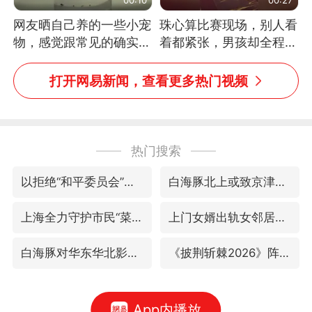
网友晒自己养的一些小宠
珠心算比赛现场，别人看
物，感觉跟常见的确实有
着都紧张，男孩却全程气
些不一样
定神闲、从容作答，最终
拿下冠军。网友：这淡定
打开网易新闻，查看更多热门视频
的样子，一看就是有实
力！（人民日报）
热门搜索
以拒绝“和平委员会”的加沙和平计划
白海豚北上或致京津冀暴雨
上海全力守护市民“菜篮子”
上门女婿出轨女邻居多年被判重婚罪
白海豚对华东华北影响会大于巴威
《披荆斩棘2026》阵容官宣
App内播放