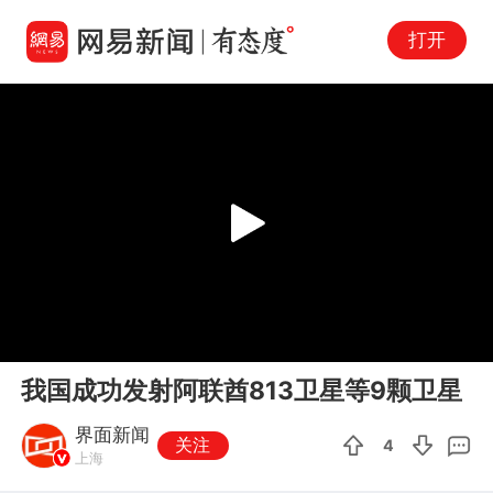
打开
Play
00:00
00:35
En
我国成功发射阿联酋813卫星等9颗卫星
fu
界面新闻
关注
4
上海