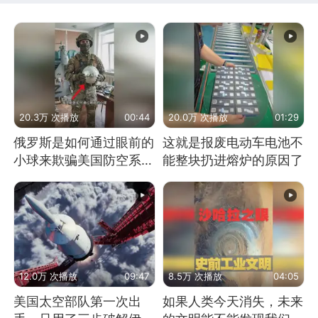
20.3万 次播放
00:44
20.0万 次播放
01:29
俄罗斯是如何通过眼前的
这就是报废电动车电池不
小球来欺骗美国防空系统
能整块扔进熔炉的原因了
的
12.0万 次播放
09:47
8.5万 次播放
04:05
美国太空部队第一次出
如果人类今天消失，未来