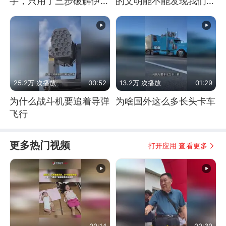
手，只用了三步破解伊朗
的文明能不能发现我们存
防空
在过？
25.2万 次播放
00:52
13.2万 次播放
01:29
为什么战斗机要追着导弹
为啥国外这么多长头卡车
飞行
更多热门视频
打开应用 查看更多
00:14
00:39