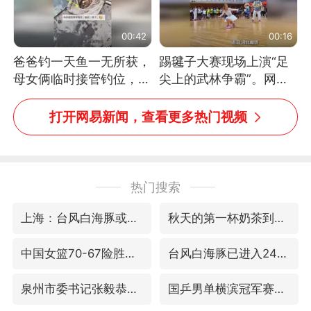
00:42
00:16
爸爸钓一天鱼一无所获，
踢毽子大赛现场上演“足
母女俩临时接管钓位，用
尖上的武林争霸”。网
玩具鱼竿钓上大鱼
友：这哪是踢毽子，分明
是武侠片现场！#睡个好
打开网易新闻，查看更多热门视频
觉
热门搜索
上海：台风白海豚或将带来龙卷风
秋天的第一杯奶茶到底有多火
中国女篮70-67险胜尼日利亚女篮
台风白海豚已进入24小时警戒线
泉州市委书记张毅恭被查
国乒男单横滨冠军赛全军覆没