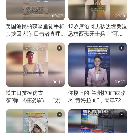
00:09
00:19
美国渔民钓获鲨鱼徒手将
12岁摩洛哥男孩边境哭泣
其拽回大海 目击者直呼
恳求西班牙士兵：“可不
震惊 （视频来源：参考
可以不要把我遣返回国”
消息）
00:14
00:37
博主口技模仿古
你楼下的“兰州拉面”或改
筝“弹”《枉凝眉》，“太
名“青海拉面”，天津72家
像了～你是吃古筝长大的
面馆已集体更换招牌
吗？”“或将成为首位考级
不带古筝的选手。”（来
源：新华每日电讯）