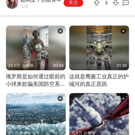
关注
3
山东
20.0万 次播放
00:44
01:36
俄罗斯是如何通过眼前的
这就是鹰酱工业真正的护
小球来欺骗美国防空系统
城河的真正原因
的
2.5万 次播放
16:34
11.8万 次播放
09:47