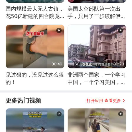
国内规模最大无人古镇，
美国太空部队第一次出
花50亿新建的四合院竟
手，只用了三步破解伊朗
没人住，发生了啥
防空
00:49
9256 次播放
03:23
见过狠的，没见过这么狠
非洲两个国家，一个学习
的！
中国，一个学习美国，结
果怎么样了？
更多热门视频
打开应用 查看更多