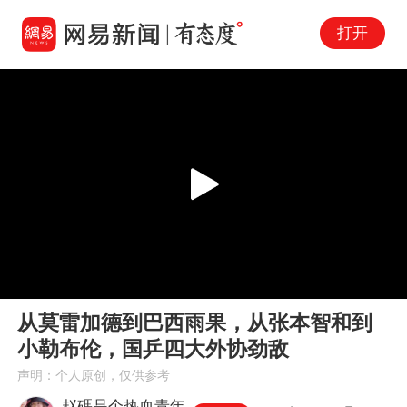
打开
Play
00:00
03:12
En
从莫雷加德到巴西雨果，从张本智和到
fu
小勒布伦，国乒四大外协劲敌
声明：个人原创，仅供参考
赵碼是个热血青年