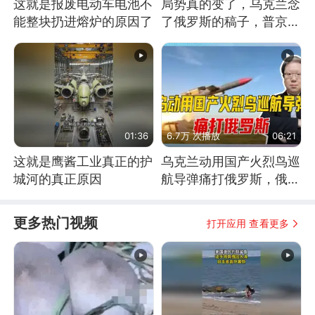
这就是报废电动车电池不
局势真的变了，乌克兰念
能整块扔进熔炉的原因了
了俄罗斯的稿子，普京说
战胜自己就是胜利
01:36
6.7万 次播放
06:21
这就是鹰酱工业真正的护
乌克兰动用国产火烈鸟巡
城河的真正原因
航导弹痛打俄罗斯，俄军
为什么没能拦截？
更多热门视频
打开应用 查看更多