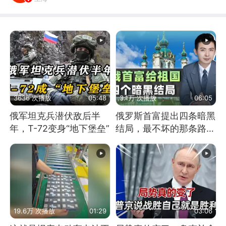
3636 次播放
05:48
3.1万 次播放
06:05
俄军坦克兵潜伏敌后半
俄罗斯首富提出四条暗黑
年，T-72变身“地下堡垒”
结局，最不坏的那条路是
通向东方
19.6万 次播放
01:29
03:06