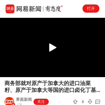
打开
Play
00:00
01:12
En
商务部就对原产于加拿大的进口油菜
fu
籽、原产于加拿大等国的进口卤化丁基
橡胶反倾销调查初裁答记者问
界面新闻
关注
3
上海