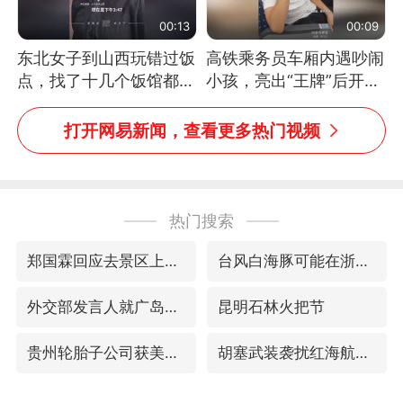
00:13
00:09
东北女子到山西玩错过饭
高铁乘务员车厢内遇吵闹
点，找了十几个饭馆都没
小孩，亮出“王牌”后开启
开门：午休到几点
一键静音
打开网易新闻，查看更多热门视频
热门搜索
郑国霖回应去景区上班被保安拦下
台风白海豚可能在浙闽沿海登陆
外交部发言人就广岛核爆81周年等答记者问
昆明石林火把节
贵州轮胎子公司获美国退税8136万
胡塞武装袭扰红海航运行动升级