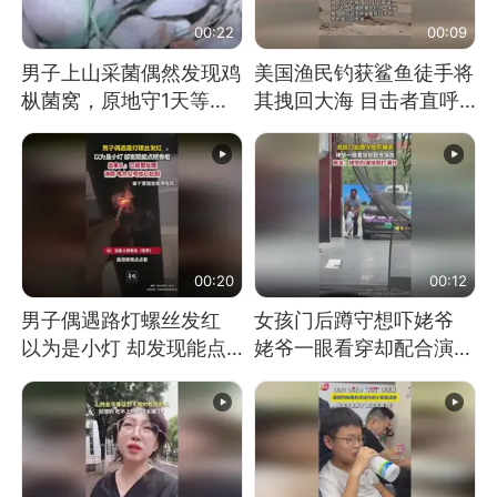
00:22
00:09
男子上山采菌偶然发现鸡
美国渔民钓获鲨鱼徒手将
枞菌窝，原地守1天等它
其拽回大海 目击者直呼
长大：挖了140多朵
震惊 （视频来源：参考
消息）
00:20
00:12
男子偶遇路灯螺丝发红
女孩门后蹲守想吓姥爷
以为是小灯 却发现能点
姥爷一眼看穿却配合演出
燃香烟 当事人：已报警
网友：姥爷的演技我打满
处理
分