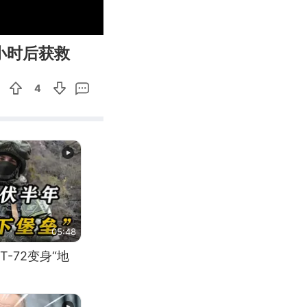
01:04
Enter
小时后获救
fullscreen
4
05:48
-72变身“地