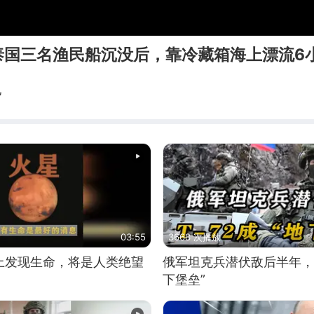
泰国三名渔民船沉没后，靠冷藏箱海上漂流6
儿
03:55
3668 次播放
上发现生命，将是人类绝望
俄军坦克兵潜伏敌后半年，T
下堡垒”