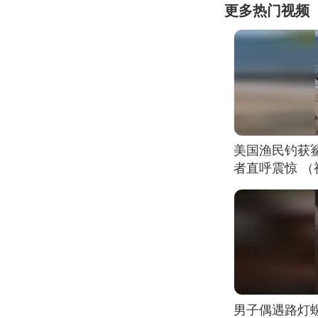
更多热门视频
美国渔民钓获
者直呼震惊 
男子偶遇路灯螺