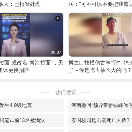
当事人：已报警处理
兵：“可不可以不要把我遣返
00:37
拉面”或改名“青海拉面”，天
博主口技模仿古筝“弹”《枉
集体更换招牌
了～你是吃古筝长大的吗？
位考级不带古筝的选手。”
日电讯）
热门搜索
发生4.9级地震
河南撤回“领导带薪错峰休假
聘笔试前13名被淘汰
泰国校园枪击案死亡人数升