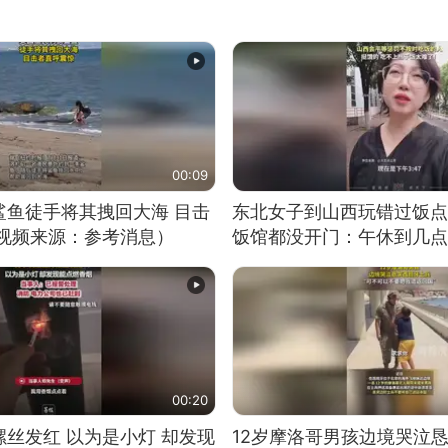
00:09
鲨鱼徒手将其拽回大海 目击
东北女子到山西玩错过饭点
（视频来源：参考消息）
饭馆都没开门：午休到几点
00:20
丝发红 以为是小灯 却发现
12岁摩洛哥男孩边境哭泣