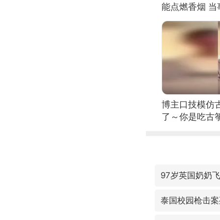
能点燃香烟 
博主口技模仿古
了～你是吃古筝
位考级不带古
日电讯）
97岁英国奶奶
泰国校园枪击案