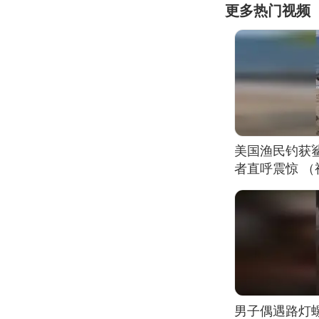
更多热门视频
美国渔民钓获
者直呼震惊 
男子偶遇路灯螺