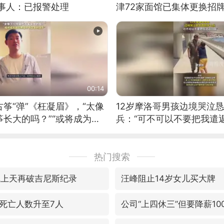
当事人：已报警处理
津72家面馆已集体更换招
00:14
筝“弹”《枉凝眉》，“太像
12岁摩洛哥男孩边境哭泣
长大的吗？”“或将成为首
兵：“可不可以不要把我遣返
筝的选手。”（来源：新华每
热门搜索
飞上天再破吉尼斯纪录
汪峰阻止14岁女儿买大牌
死亡人数升至7人
公司“上四休三”但要降薪10