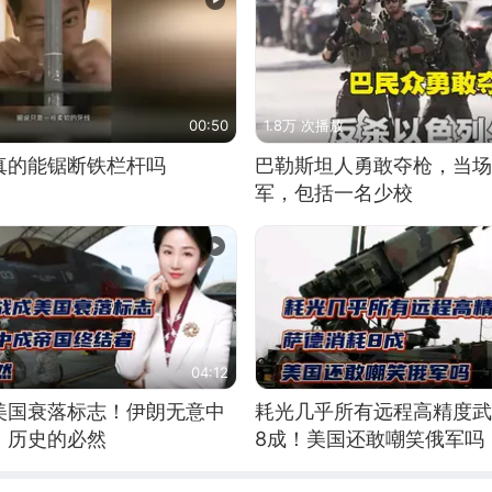
00:50
1.8万 次播放
真的能锯断铁栏杆吗
巴勒斯坦人勇敢夺枪，当场
军，包括一名少校
04:12
美国衰落标志！伊朗无意中
耗光几乎所有远程高精度武
！历史的必然
8成！美国还敢嘲笑俄军吗