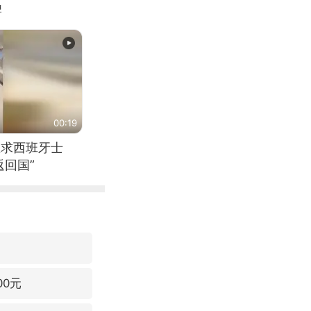
牌
00:19
恳求西班牙士
回国”
00元