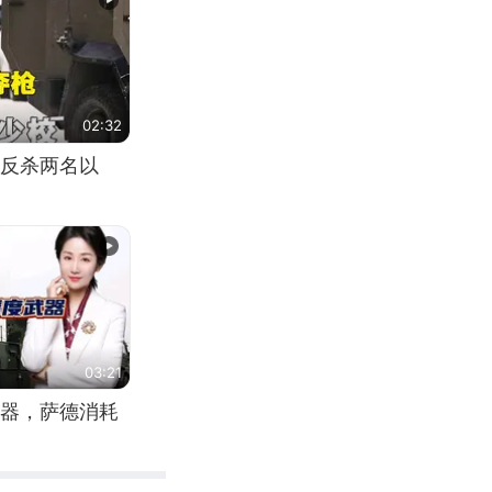
02:32
反杀两名以
03:21
器，萨德消耗