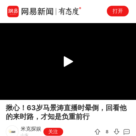
打开
Play
00:00
00:45
En
揪心！63岁马景涛直播时晕倒，回看他
fu
的来时路，才知是负重前行
米克探娱
关注
8
山东