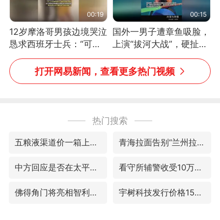
00:19
00:15
12岁摩洛哥男孩边境哭泣
国外一男子遭章鱼吸脸，
恳求西班牙士兵：“可不
上演“拔河大战”，硬扯加
可以不要把我遣返回国”
铁棒敲打方才挣脱
打开网易新闻，查看更多热门视频
热门搜索
五粮液渠道价一箱上涨近百元
青海拉面告别“兰州拉面”
中方回应是否在太平洋海底开采稀土
看守所辅警收受10万获刑1年
佛得角门将亮相智利俱乐部主场
宇树科技发行价格150.80元/股