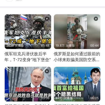
3636 次播放
05:48
19.8万 次播放
00:44
俄军坦克兵潜伏敌后半
俄罗斯是如何通过眼前的
年，T-72变身“地下堡垒”
小球来欺骗美国防空系统
的
03:06
3.1万 次播放
06:05