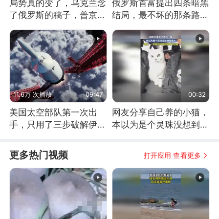
局势真的变了，乌克兰念
俄罗斯首富提出四条暗黑
了俄罗斯的稿子，普京说
结局，最不坏的那条路是
战胜自己就是胜利
通向东方
11.6万 次播放
09:47
00:32
美国太空部队第一次出
网友分享自己养的小猫，
手，只用了三步破解伊朗
本以为是个灵珠没想到是
防空
魔丸
更多热门视频
打开应用 查看更多