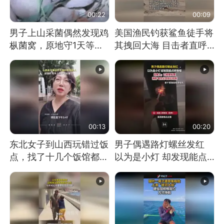
00:22
00:09
男子上山采菌偶然发现鸡
美国渔民钓获鲨鱼徒手将
枞菌窝，原地守1天等它
其拽回大海 目击者直呼
长大：挖了140多朵
震惊 （视频来源：参考
消息）
00:13
00:20
东北女子到山西玩错过饭
男子偶遇路灯螺丝发红
点，找了十几个饭馆都没
以为是小灯 却发现能点
开门：午休到几点
燃香烟 当事人：已报警
处理