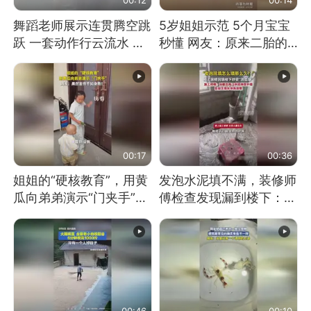
舞蹈老师展示连贯腾空跳
5岁姐姐示范 5个月宝宝
跃 一套动作行云流水 节
秒懂 网友：原来二胎的
奏感拉满 网友：怎么做
快乐长这样
到又舞又武的？
00:17
00:36
姐姐的“硬核教育”，用黄
发泡水泥填不满，装修师
瓜向弟弟演示“门夹手”，
傅检查发现漏到楼下：出
网友：果然言传不如身
风口未延伸到外墙
教！
00:46
00:10