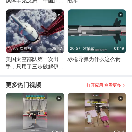
媒体罕见反思：中国到底
战术
是不是在"拆台"
11.9万 次播放
09:47
20.5万 次播放
01:49
美国太空部队第一次出
标枪导弹为什么这么贵
手，只用了三步破解伊朗
防空
更多热门视频
打开应用 查看更多
00:12
00:14