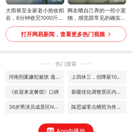
大雨将至全家老小抢收稻
网友晒自己养的一些小宠
谷，6分钟收完1000斤，
物，感觉跟常见的确实有
没有一个人掉链子
些不一样
打开网易新闻，查看更多热门视频
热门搜索
河南刑案嫌犯被抓 逃窜时伤害多人
上四休三，但降薪1000元，你接受吗？
《欢迎来龙餐馆》口碑
新疆优化调整景区内自驾服务费
36岁男演员成景区NPC后人气爆棚
陈思诚零点晒照为佟丽娅庆生
App内播放