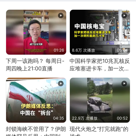
01:26
8.6万 次播放
05:04
下周一该跑吗？ 每周日-
中国科学家把10兆瓦核反
周四晚上21:00直播
应堆塞进卡车，加一次燃
料能跑几十年
04:35
22.9万 次播放
00:52
封锁海峡不管用了？伊朗
现代火炮之“打完就跑”的