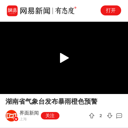
打开
Play
00:00
00:39
En
湖南省气象台发布暴雨橙色预警
fu
界面新闻
关注
2
上海