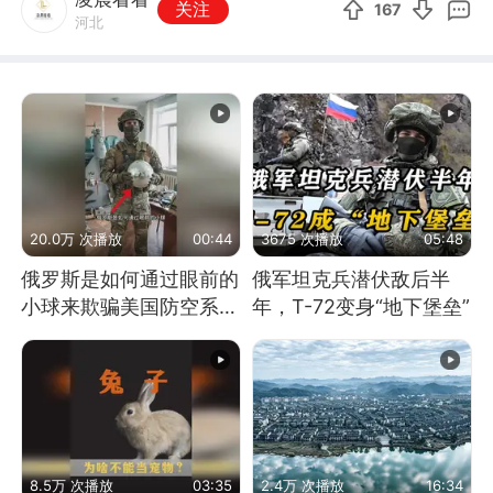
关注
167
河北
20.0万 次播放
00:44
3675 次播放
05:48
俄罗斯是如何通过眼前的
俄军坦克兵潜伏敌后半
小球来欺骗美国防空系统
年，T-72变身“地下堡垒”
的
8.5万 次播放
03:35
2.4万 次播放
16:34