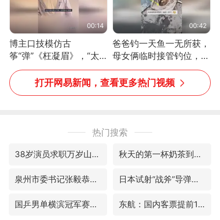
00:14
00:42
博主口技模仿古
爸爸钓一天鱼一无所获，
筝“弹”《枉凝眉》，“太
母女俩临时接管钓位，用
像了～你是吃古筝长大的
玩具鱼竿钓上大鱼
吗？”“或将成为首位考级
打开网易新闻，查看更多热门视频
不带古筝的选手。”（来
源：新华每日电讯）
热门搜索
38岁演员求职万岁山NPC成功
秋天的第一杯奶茶到底有多火
泉州市委书记张毅恭被查
日本试射“战斧”导弹，国防部回应
国乒男单横滨冠军赛全军覆没
东航：国内客票提前14天免费退改