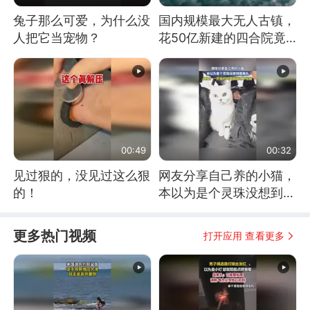
兔子那么可爱，为什么没
国内规模最大无人古镇，
人把它当宠物？
花50亿新建的四合院竟
没人住，发生了啥
00:49
00:32
见过狠的，没见过这么狠
网友分享自己养的小猫，
的！
本以为是个灵珠没想到是
魔丸
更多热门视频
打开应用 查看更多