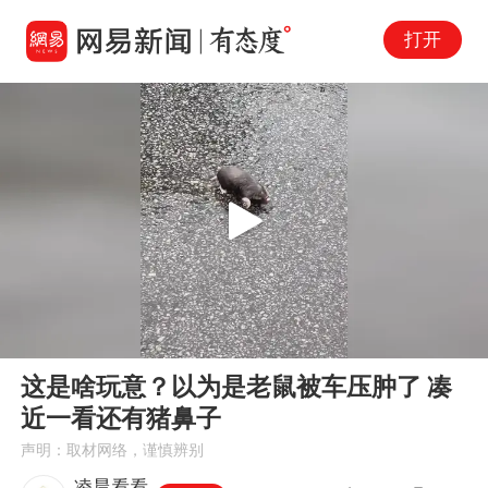
打开
Play
00:00
00:10
En
这是啥玩意？以为是老鼠被车压肿了 凑
fu
近一看还有猪鼻子
声明：取材网络，谨慎辨别
凌晨看看