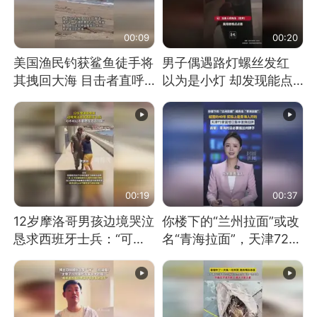
00:09
00:20
美国渔民钓获鲨鱼徒手将
男子偶遇路灯螺丝发红
其拽回大海 目击者直呼
以为是小灯 却发现能点
震惊 （视频来源：参考
燃香烟 当事人：已报警
消息）
处理
00:19
00:37
12岁摩洛哥男孩边境哭泣
你楼下的“兰州拉面”或改
恳求西班牙士兵：“可不
名“青海拉面”，天津72家
可以不要把我遣返回国”
面馆已集体更换招牌