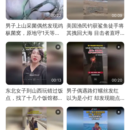
00:22
00:09
男子上山采菌偶然发现鸡
美国渔民钓获鲨鱼徒手将
枞菌窝，原地守1天等它
其拽回大海 目击者直呼
长大：挖了140多朵
震惊 （视频来源：参考
消息）
00:13
00:20
东北女子到山西玩错过饭
男子偶遇路灯螺丝发红
点，找了十几个饭馆都没
以为是小灯 却发现能点
开门：午休到几点
燃香烟 当事人：已报警
处理