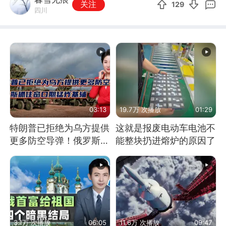
关注
129
四川
03:13
19.7万 次播放
01:29
特朗普已拒绝为乌方提供
这就是报废电动车电池不
更多防空导弹！俄罗斯抓
能整块扔进熔炉的原因了
住窗口期猛炸基辅
3.1万 次播放
06:05
11.6万 次播放
09:47