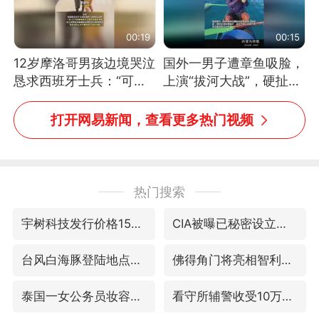
00:19
00:15
12岁摩洛哥男孩边境哭泣
国外一男子遭章鱼吸脸，
恳求西班牙士兵：“可不
上演“拔河大战”，硬扯加
可以不要把我遣返回国”
铁棒敲打方才挣脱
打开网易新闻，查看更多热门视频
热门搜索
宇树科技发行价格150.80元/股
CIA被曝已秘密设立古巴工作组
台风白海豚登陆地点更新
佛得角门将亮相智利俱乐部主场
泰国一女公务员妆容引争议 本人回应
看守所辅警收受10万获刑1年