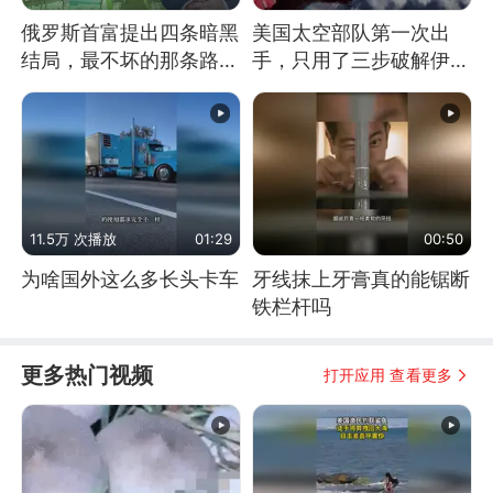
俄罗斯首富提出四条暗黑
美国太空部队第一次出
结局，最不坏的那条路是
手，只用了三步破解伊朗
通向东方
防空
11.5万 次播放
01:29
00:50
为啥国外这么多长头卡车
牙线抹上牙膏真的能锯断
铁栏杆吗
更多热门视频
打开应用 查看更多