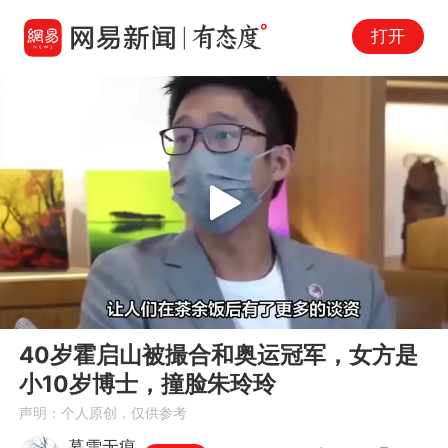
打开
Play
00:00
02:33
En
40岁霍启山被撮合和奥运冠军，女方是
fu
小10岁博士，撞脸朱玲玲
声明：个人原创，仅供参考
暮雪无痕