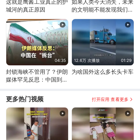
这就是鹰酱工业真正的护
如果人类今天消失，未来
城河的真正原因
的文明能不能发现我们存
在过？
04:35
12.6万 次播放
01:29
封锁海峡不管用了？伊朗
为啥国外这么多长头卡车
媒体罕见反思：中国到底
是不是在"拆台"
更多热门视频
打开应用 查看更多