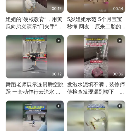
00:17
00:14
姐姐的“硬核教育”，用黄
5岁姐姐示范 5个月宝宝
瓜向弟弟演示“门夹手”，
秒懂 网友：原来二胎的
网友：果然言传不如身
快乐长这样
教！
00:12
00:36
舞蹈老师展示连贯腾空跳
发泡水泥填不满，装修师
跃 一套动作行云流水 节
傅检查发现漏到楼下：出
奏感拉满 网友：怎么做
风口未延伸到外墙
到又舞又武的？