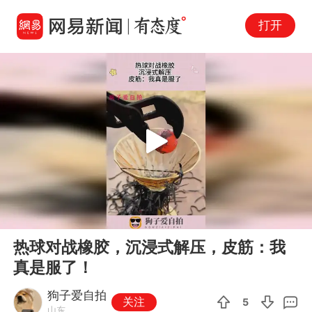
打开
Play
00:00
00:11
En
热球对战橡胶，沉浸式解压，皮筋：我
fu
真是服了！
狗子爱自拍
关注
5
山东