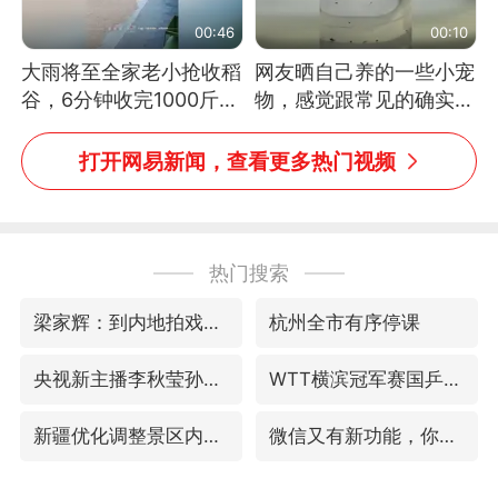
00:46
00:10
大雨将至全家老小抢收稻
网友晒自己养的一些小宠
谷，6分钟收完1000斤，
物，感觉跟常见的确实有
没有一个人掉链子
些不一样
打开网易新闻，查看更多热门视频
热门搜索
梁家辉：到内地拍戏不是北上是回归
杭州全市有序停课
央视新主播李秋莹孙亚鹏亮相
WTT横滨冠军赛国乒女单三将晋级四强
新疆优化调整景区内自驾服务费
微信又有新功能，你可以“撤回”你的撤回了！