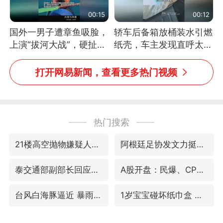
00:15
00:12
国外一男子遭章鱼吸脸，
轿车后备箱放桶装水引燃
上演“拔河大战”，硬扯加
纸壳，车主发现直呼太危
铁棒敲打方才挣脱
险，“拍出来让大家都避
免这个危险”
打开网易新闻，查看更多热门视频
热门搜索
21楼高空抛物嫌疑人被拘留
阿根廷足协发文力挺因凡蒂诺
泰交通部副部长回应中国人遭歧视手势
A股开盘：民爆、CPO等概念走强
台风白海豚逼近 暴雨大暴雨来袭
1岁宝宝碰坏纸巾盒 宝妈被索赔924元