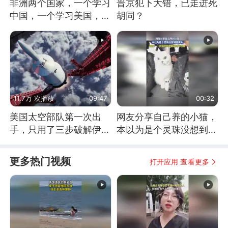
非洲两个国家，一个学习
普京犯下大错，已走进死
中国，一个学习美国，结
胡同？
果怎么样了？
11.7万 次播放
09:47
00:32
美国太空部队第一次出
网友分享自己养的小猫，
手，只用了三步破解伊朗
本以为是个灵珠没想到是
防空
魔丸
更多热门视频
打开应用 查看更多