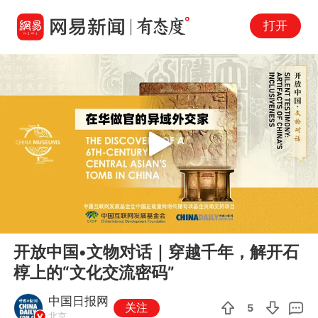
打开
Play
00:00
03:48
En
开放中国•文物对话｜穿越千年，解开石
fu
椁上的“文化交流密码”
中国日报网
关注
5
北京