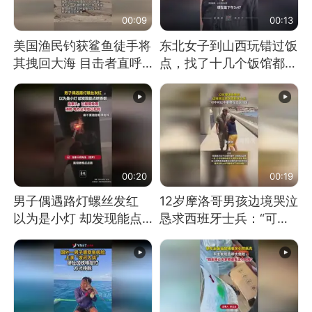
00:09
00:13
美国渔民钓获鲨鱼徒手将
东北女子到山西玩错过饭
其拽回大海 目击者直呼
点，找了十几个饭馆都没
震惊 （视频来源：参考
开门：午休到几点
消息）
00:20
00:19
男子偶遇路灯螺丝发红
12岁摩洛哥男孩边境哭泣
以为是小灯 却发现能点
恳求西班牙士兵：“可不
燃香烟 当事人：已报警
可以不要把我遣返回国”
处理