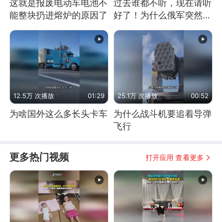
这就是报废电动车电池不
过去谁都不听，现在请听
能整块扔进熔炉的原因了
好了！为什么俄军突然强
硬起来了？
12.5万 次播放
01:29
25.1万 次播放
00:52
为啥国外这么多长头卡车
为什么战斗机要追着导弹
飞行
更多热门视频
打开应用 查看更多