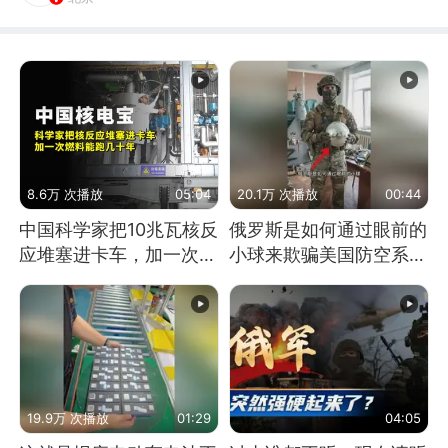
8.6万 次播放
05:04
20.1万 次播放
00:44
中国科学家把10兆瓦核反
俄罗斯是如何通过眼前的
应堆塞进卡车，加一次燃
小球来欺骗美国防空系统
料能跑几十年
的
19.9万 次播放
01:29
04:05