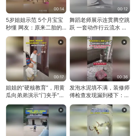
00:14
00:12
5岁姐姐示范 5个月宝宝
舞蹈老师展示连贯腾空跳
秒懂 网友：原来二胎的
跃 一套动作行云流水 节
快乐长这样
奏感拉满 网友：怎么做
到又舞又武的？
00:17
00:36
姐姐的“硬核教育”，用黄
发泡水泥填不满，装修师
瓜向弟弟演示“门夹手”，
傅检查发现漏到楼下：出
网友：果然言传不如身
风口未延伸到外墙
教！