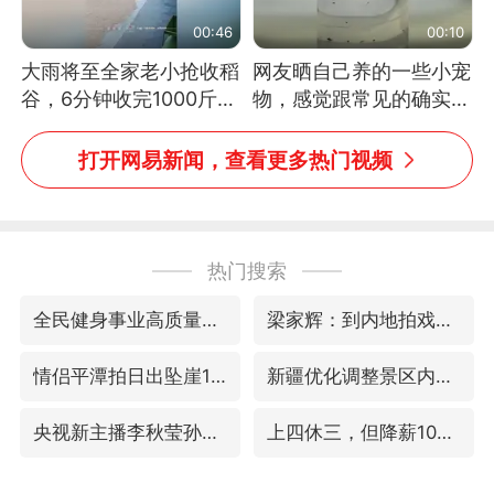
00:46
00:10
大雨将至全家老小抢收稻
网友晒自己养的一些小宠
谷，6分钟收完1000斤，
物，感觉跟常见的确实有
没有一个人掉链子
些不一样
打开网易新闻，查看更多热门视频
热门搜索
全民健身事业高质量发展
梁家辉：到内地拍戏不是北上是回归
情侣平潭拍日出坠崖1死1伤
新疆优化调整景区内自驾服务费
央视新主播李秋莹孙亚鹏亮相
上四休三，但降薪1000元，你接受吗？