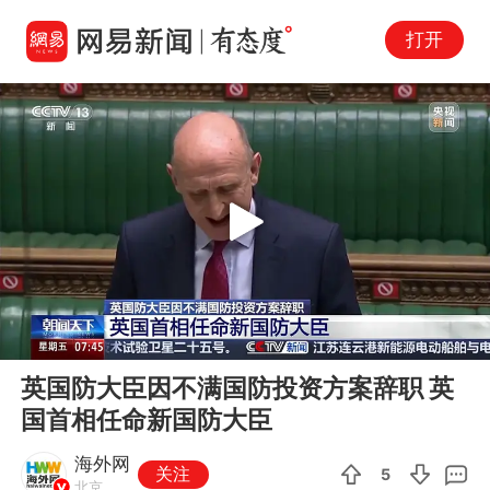
打开
Play
00:00
00:58
En
英国防大臣因不满国防投资方案辞职 英
fu
国首相任命新国防大臣
海外网
关注
5
北京