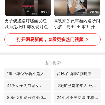
00:20
00:09
男子偶遇路灯螺丝发红
高铁乘务员车厢内遇吵闹
以为是小灯 却发现能点
小孩，亮出“王牌”后开启
燃香烟 当事人：已报警
一键静音
处理
打开网易新闻，查看更多热门视频
热门搜索
“事业单位招聘不是人情买卖”
台风“白海豚”影响中国已成定局
41岁女子为鼓励女儿考上985研究生
“梅姨”已是老年人 死刑或适用受限
80后女柜员获聘4200亿银行副行长
24小时不关空调 电费反而更低？