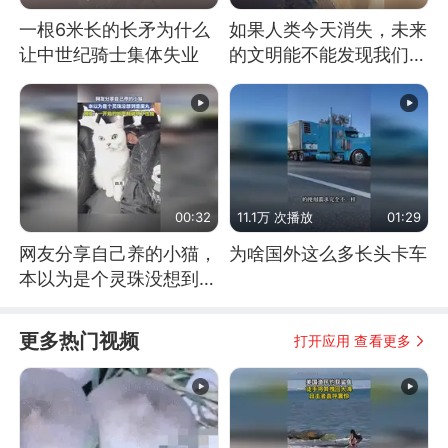
一根6米长的长矛为什么
如果人类今天消失，未来
让中世纪骑士集体失业
的文明能不能发现我们存
在过？
00:32
11.1万 次播放
01:29
网友分享自己养的小猫，
为啥国外这么多长头卡车
本以为是个灵珠没想到是
魔丸
更多热门视频
打开应用 查看更多