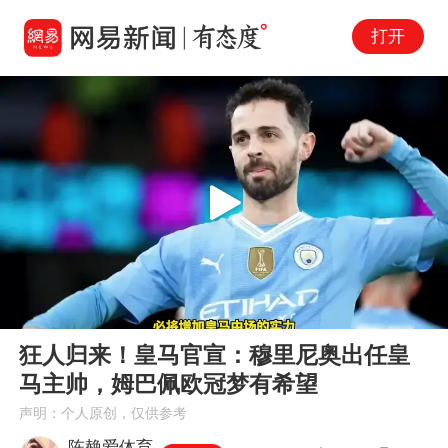
打开
Play
00:00
00:30
En
狂人归来！皇马官宣：穆里尼奥出任皇
fu
马主帅，姆巴佩欧冠梦有希望
声明：个人原创，仅供参考
陈赩爱体育