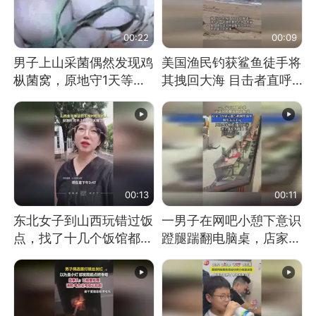
00:22
00:09
男子上山采菌偶然发现鸡
美国渔民钓获鲨鱼徒手将
枞菌窝，原地守1天等它
其拽回大海 目击者直呼
长大：挖了140多朵
震惊 （视频来源：参考
消息）
00:13
00:11
东北女子到山西玩错过饭
一男子在网吧小憩下意识
点，找了十几个饭馆都没
蹬腿踹翻电脑桌，店家3
开门：午休到几点
台显示器与机械臂损坏