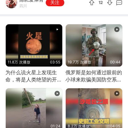
关注
12
四川
11.8万 次播放
03:55
19.7万 次播放
00:44
为什么说火星上发现生
俄罗斯是如何通过眼前的
命，将是人类绝望的开
小球来欺骗美国防空系统
始？
的
01:24
8.2万 次播放
04:05