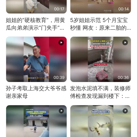
00:17
00:14
姐姐的“硬核教育”，用黄
5岁姐姐示范 5个月宝宝
瓜向弟弟演示“门夹手”，
秒懂 网友：原来二胎的
网友：果然言传不如身
快乐长这样
教！
00:39
00:36
孙子考取上海交大爷爷感
发泡水泥填不满，装修师
谢亲家母
傅检查发现漏到楼下：出
风口未延伸到外墙