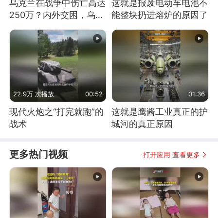
乌克兰在战争中伤亡高达
这就是报废电动车电池不
250万？内外交困，乌克
能整块扔进熔炉的原因了
兰这下真没人了！
22.9万 次播放
00:52
01:36
现代火炮之“打完就跑”的
这就是鹰酱工业真正的护
战术
城河的真正原因
更多热门视频
打开应用 查看更多