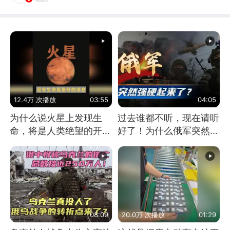
12.4万 次播放
03:55
04:05
为什么说火星上发现生
过去谁都不听，现在请听
命，将是人类绝望的开
好了！为什么俄军突然强
始？
硬起来了？
08:09
20.0万 次播放
01:29