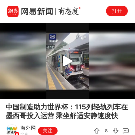
打开
Play
00:00
01:30
En
中国制造助力世界杯：115列轻轨列车在
fu
墨西哥投入运营 乘坐舒适安静速度快
海外网
关注
8
北京