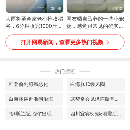
00:46
00:10
大雨将至全家老小抢收稻
网友晒自己养的一些小宠
谷，6分钟收完1000斤，
物，感觉跟常见的确实有
没有一个人掉链子
些不一样
打开网易新闻，查看更多热门视频
热门搜索
拜登前列腺癌恶化
白海豚10级风圈
白海豚逼近浙闽沿海
武契奇会见泽连斯基有何意图
“伊斯兰版北约”出现
四川宜宾5.5级地震后余震为何不断