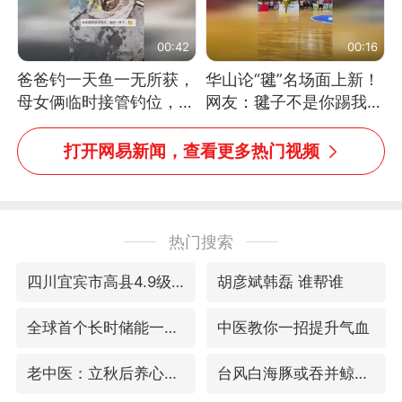
00:42
00:16
爸爸钓一天鱼一无所获，
华山论“毽”名场面上新！
母女俩临时接管钓位，用
网友：毽子不是你踢我
玩具鱼竿钓上大鱼
捡，我踢你捡吗
打开网易新闻，查看更多热门视频
热门搜索
四川宜宾市高县4.9级地震致1人死亡
胡彦斌韩磊 谁帮谁
全球首个长时储能一体化产业园量产
中医教你一招提升气血
老中医：立秋后养心是关键
台风白海豚或吞并鲸鱼 登陆地点更新