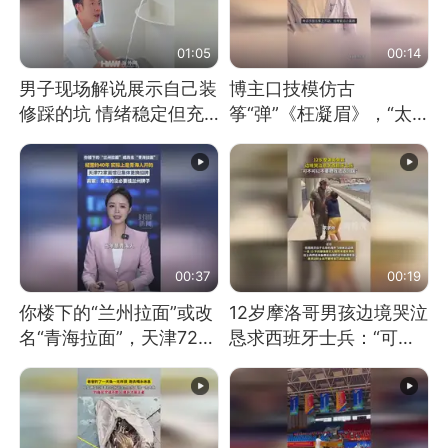
01:05
00:14
男子现场解说展示自己装
博主口技模仿古
修踩的坑 情绪稳定但充
筝“弹”《枉凝眉》，“太
满无奈 每处都有精心设
像了～你是吃古筝长大的
计 但每处都有瑕疵 网
吗？”“或将成为首位考级
友：一开始我没笑 但看
不带古筝的选手。”（来
到洗手盆我没绷住
源：新华每日电讯）
00:37
00:19
你楼下的“兰州拉面”或改
12岁摩洛哥男孩边境哭泣
名“青海拉面”，天津72家
恳求西班牙士兵：“可不
面馆已集体更换招牌
可以不要把我遣返回国”