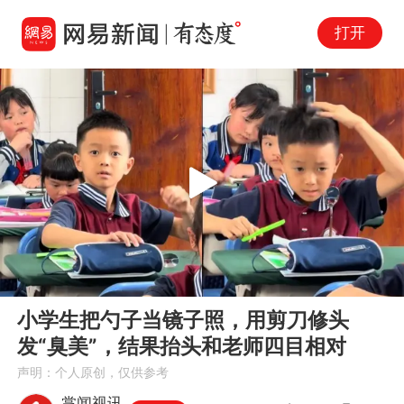
打开
Play
00:00
00:31
En
小学生把勺子当镜子照，用剪刀修头
fu
发“臭美”，结果抬头和老师四目相对
声明：个人原创，仅供参考
掌闻视讯