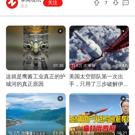
关注
7
重庆
01:36
11.8万 次播放
09:47
这就是鹰酱工业真正的护
美国太空部队第一次出
城河的真正原因
手，只用了三步破解伊朗
防空
10.2万 次播放
03:25
6.7万 次播放
06:21