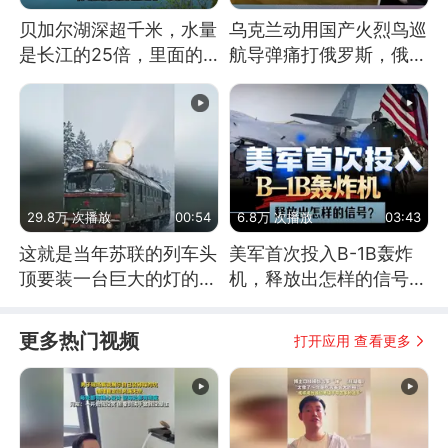
贝加尔湖深超千米，水量
乌克兰动用国产火烈鸟巡
是长江的25倍，里面的
航导弹痛打俄罗斯，俄军
鱼究竟有多大？
为什么没能拦截？
29.8万 次播放
00:54
6.8万 次播放
03:43
这就是当年苏联的列车头
美军首次投入B-1B轰炸
顶要装一台巨大的灯的原
机，释放出怎样的信号？
因了
为何伊朗拦不住？
更多热门视频
打开应用 查看更多