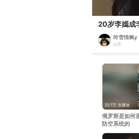
00:00
20岁李嫣
吟雪情枫y
山东
20.1万 次播放
俄罗斯是如何
防空系统的