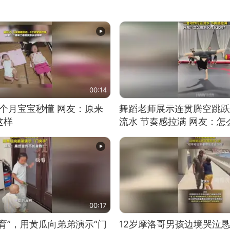
00:14
5个月宝宝秒懂 网友：原来
舞蹈老师展示连贯腾空跳跃
这样
流水 节奏感拉满 网友：
的？
00:17
育”，用黄瓜向弟弟演示“门
12岁摩洛哥男孩边境哭泣