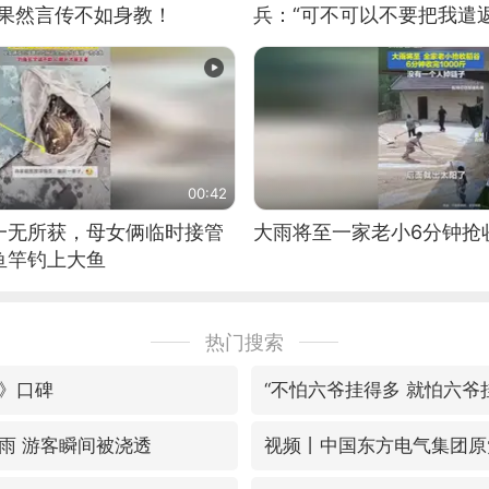
：果然言传不如身教！
兵：“可不可以不要把我遣返
00:42
一无所获，母女俩临时接管
大雨将至一家老小6分钟抢
鱼竿钓上大鱼
热门搜索
》口碑
“不怕六爷挂得多 就怕六爷
雨 游客瞬间被浇透