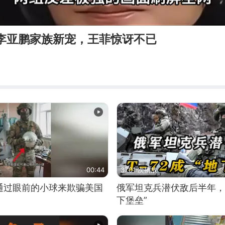
成李亚鹏家族新宠，王菲惊讶不已
00:44
3701 次播放
通过眼前的小球来欺骗美国
俄军坦克兵潜伏敌后半年，T
下堡垒”