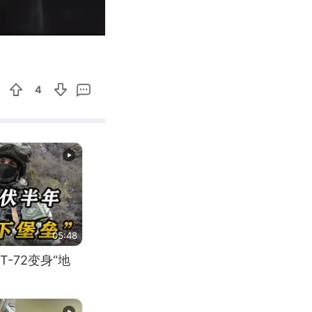
02:39
Enter
fullscreen
4
05:48
-72变身“地