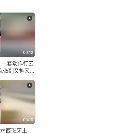
00:12
 一套动作行云
怎么做到又舞又武
00:19
恳求西班牙士