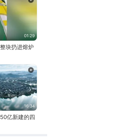
01:29
整块扔进熔炉
16:34
50亿新建的四