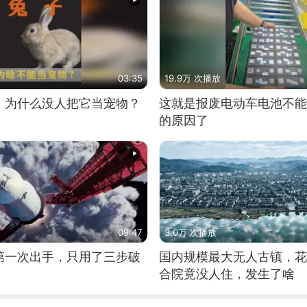
03:35
19.9万 次播放
，为什么没人把它当宠物？
这就是报废电动车电池不能
的原因了
09:47
3.0万 次播放
第一次出手，只用了三步破
国内规模最大无人古镇，花
合院竟没人住，发生了啥