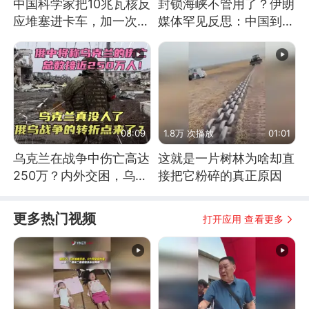
中国科学家把10兆瓦核反
封锁海峡不管用了？伊朗
应堆塞进卡车，加一次燃
媒体罕见反思：中国到底
料能跑几十年
是不是在"拆台"
08:09
1.8万 次播放
01:01
乌克兰在战争中伤亡高达
这就是一片树林为啥却直
250万？内外交困，乌克
接把它粉碎的真正原因
兰这下真没人了！
更多热门视频
打开应用 查看更多