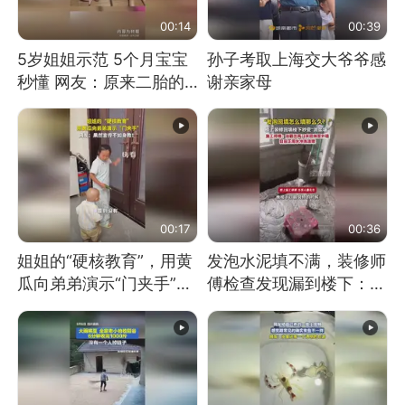
00:14
00:39
5岁姐姐示范 5个月宝宝
孙子考取上海交大爷爷感
秒懂 网友：原来二胎的
谢亲家母
快乐长这样
00:17
00:36
姐姐的“硬核教育”，用黄
发泡水泥填不满，装修师
瓜向弟弟演示“门夹手”，
傅检查发现漏到楼下：出
网友：果然言传不如身
风口未延伸到外墙
教！