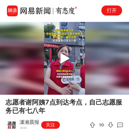
打开
Play
00:00
00:18
En
志愿者谢阿姨7点到达考点，自己志愿服
fu
务已有七八年
潇湘晨报
关注
10
湖南