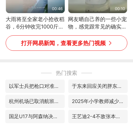
00:46
00:10
大雨将至全家老小抢收稻
网友晒自己养的一些小宠
谷，6分钟收完1000斤，
物，感觉跟常见的确实有
没有一个人掉链子
些不一样
打开网易新闻，查看更多热门视频
热门搜索
以军士兵把枪口对准中国记者
于东来回应关闭胖东来生活广场店
杭州机场已取消航班388架次
2025年小学教师减少13.19万
国足U17与阿森纳决赛取消 并列冠军
王艺迪2-4不敌张本美和止步4强