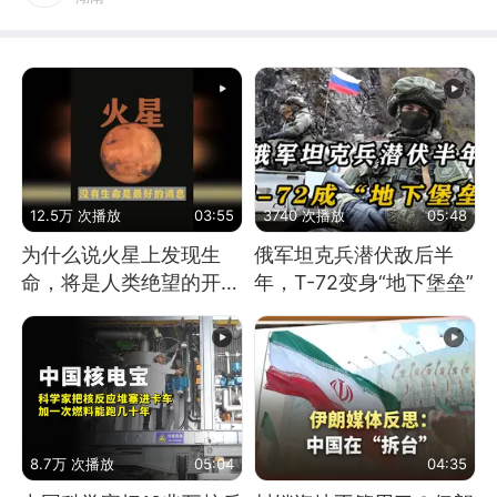
12.5万 次播放
03:55
3740 次播放
05:48
为什么说火星上发现生
俄军坦克兵潜伏敌后半
命，将是人类绝望的开
年，T-72变身“地下堡垒”
始？
8.7万 次播放
05:04
04:35