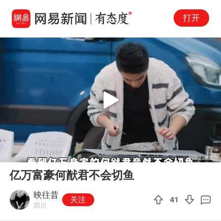
打开
Play
00:00
02:15
En
亿万富豪何猷君不会切鱼
fu
映往昔
关注
41
四川