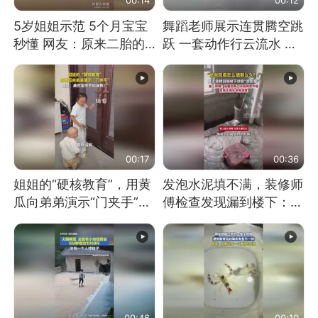
5岁姐姐示范 5个月宝宝
舞蹈老师展示连贯腾空跳
秒懂 网友：原来二胎的
跃 一套动作行云流水 节
快乐长这样
奏感拉满 网友：怎么做
到又舞又武的？
00:17
00:36
姐姐的“硬核教育”，用黄
发泡水泥填不满，装修师
瓜向弟弟演示“门夹手”，
傅检查发现漏到楼下：出
网友：果然言传不如身
风口未延伸到外墙
教！
00:46
00:10