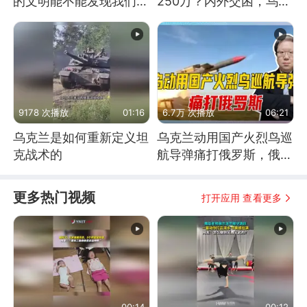
的文明能不能发现我们存
250万？内外交困，乌克
在过？
兰这下真没人了！
9178 次播放
01:16
6.7万 次播放
06:21
乌克兰是如何重新定义坦
乌克兰动用国产火烈鸟巡
克战术的
航导弹痛打俄罗斯，俄军
为什么没能拦截？
更多热门视频
打开应用 查看更多
00:14
00:12