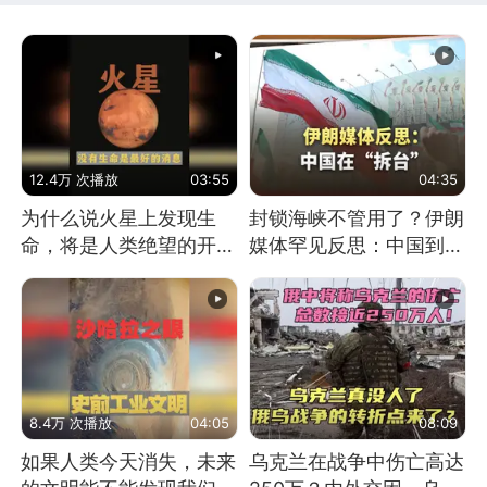
12.4万 次播放
03:55
04:35
为什么说火星上发现生
封锁海峡不管用了？伊朗
命，将是人类绝望的开
媒体罕见反思：中国到底
始？
是不是在"拆台"
8.4万 次播放
04:05
08:09
如果人类今天消失，未来
乌克兰在战争中伤亡高达