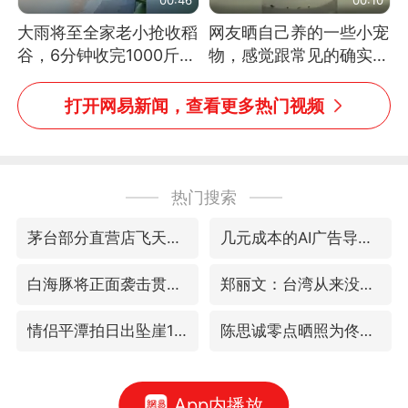
大雨将至全家老小抢收稻
网友晒自己养的一些小宠
谷，6分钟收完1000斤，
物，感觉跟常见的确实有
没有一个人掉链子
些不一样
打开网易新闻，查看更多热门视频
热门搜索
茅台部分直营店飞天茅台提价
几元成本的AI广告导致千万市值蒸发
白海豚将正面袭击贯穿浙江
郑丽文：台湾从来没有“独立”过
情侣平潭拍日出坠崖1死1伤
陈思诚零点晒照为佟丽娅庆生
App内播放