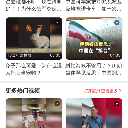
过去谁都不听，现在请听
中国科学家把10兆瓦核反
好了！为什么俄军突然强
应堆塞进卡车，加一次燃
硬起来了？
料能跑几十年
10.2万 次播放
03:35
04:35
兔子那么可爱，为什么没
封锁海峡不管用了？伊朗
人把它当宠物？
媒体罕见反思：中国到底
是不是在"拆台"
更多热门视频
打开应用 查看更多