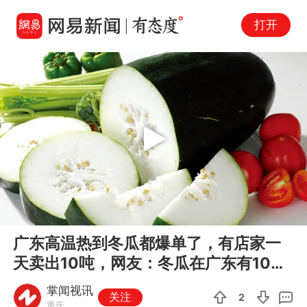
打开
Play
00:00
00:30
En
广东高温热到冬瓜都爆单了，有店家一
fu
天卖出10吨，网友：冬瓜在广东有100
种吃法
掌闻视讯
关注
2
重庆