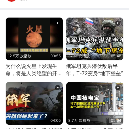
12.5万 次播放
03:55
3733 次播放
05:48
为什么说火星上发现生
俄军坦克兵潜伏敌后半
命，将是人类绝望的开
年，T-72变身“地下堡垒”
始？
04:05
8.7万 次播放
05:04