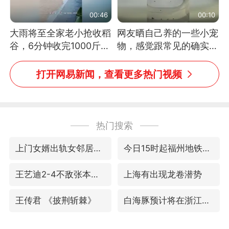
00:46
00:10
大雨将至全家老小抢收稻
网友晒自己养的一些小宠
谷，6分钟收完1000斤，
物，感觉跟常见的确实有
没有一个人掉链子
些不一样
打开网易新闻，查看更多热门视频
热门搜索
上门女婿出轨女邻居多年被判重婚罪
今日15时起福州地铁高架区段停运
王艺迪2-4不敌张本美和止步4强
上海有出现龙卷潜势
王传君 《披荆斩棘》
白海豚预计将在浙江苍南到三门一带登陆