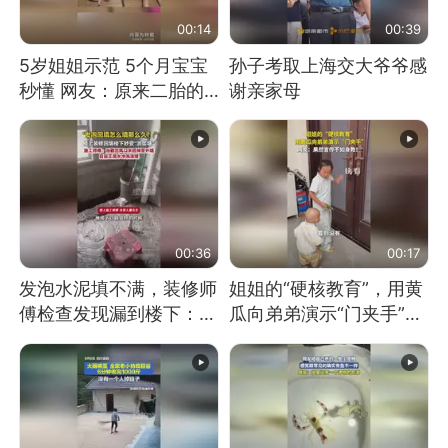
00:14
00:39
5岁姐姐示范 5个月宝宝
孙子考取上海交大爷爷感
秒懂 网友：原来二胎的
谢亲家母
快乐长这样
00:36
00:17
发泡水泥填不满，装修师
姐姐的“硬核教育”，用黄
傅检查发现漏到楼下：出
瓜向弟弟演示“门夹手”，
风口未延伸到外墙
网友：果然言传不如身
教！