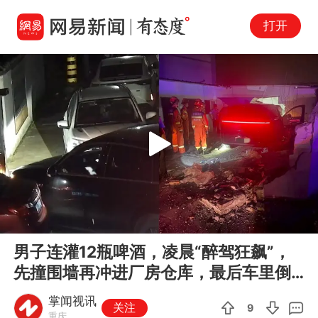
打开
Play
00:00
00:42
En
男子连灌12瓶啤酒，凌晨“醉驾狂飙”，
fu
先撞围墙再冲进厂房仓库，最后车里倒
头就睡
掌闻视讯
关注
9
重庆