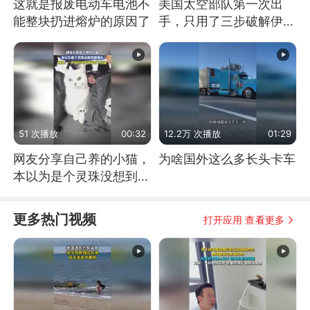
这就是报废电动车电池不
美国太空部队第一次出
能整块扔进熔炉的原因了
手，只用了三步破解伊朗
防空
51 次播放
00:32
12.2万 次播放
01:29
网友分享自己养的小猫，
为啥国外这么多长头卡车
本以为是个灵珠没想到是
魔丸
更多热门视频
打开应用 查看更多