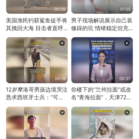
00:09
01:05
美国渔民钓获鲨鱼徒手将
男子现场解说展示自己装
其拽回大海 目击者直呼
修踩的坑 情绪稳定但充
震惊 （视频来源：参考
满无奈 每处都有精心设
消息）
计 但每处都有瑕疵 网
友：一开始我没笑 但看
到洗手盆我没绷住
00:19
00:37
12岁摩洛哥男孩边境哭泣
你楼下的“兰州拉面”或改
恳求西班牙士兵：“可不
名“青海拉面”，天津72家
可以不要把我遣返回国”
面馆已集体更换招牌