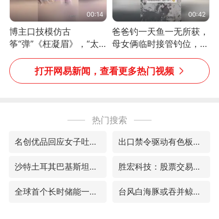
00:14
00:42
博主口技模仿古
爸爸钓一天鱼一无所获，
筝“弹”《枉凝眉》，“太
母女俩临时接管钓位，用
像了～你是吃古筝长大的
玩具鱼竿钓上大鱼
吗？”“或将成为首位考级
打开网易新闻，查看更多热门视频
不带古筝的选手。”（来
源：新华每日电讯）
热门搜索
名创优品回应女子吐槽内裤质量差
出口禁令驱动有色板块大涨
沙特土耳其巴基斯坦签署共同防务协议
胜宏科技：股票交易异常波动
全球首个长时储能一体化产业园量产
台风白海豚或吞并鲸鱼 登陆地点更新