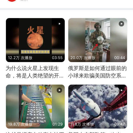
12.2万 次播放
03:55
20.0万 次播放
00:44
为什么说火星上发现生
俄罗斯是如何通过眼前的
命，将是人类绝望的开
小球来欺骗美国防空系统
始？
的
19.8万 次播放
01:29
11.8万 次播放
09:47