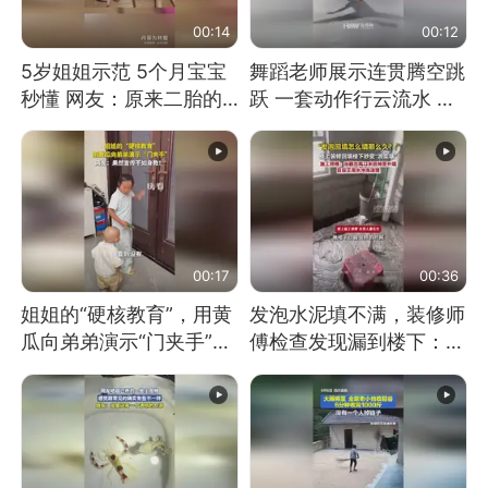
00:14
00:12
5岁姐姐示范 5个月宝宝
舞蹈老师展示连贯腾空跳
秒懂 网友：原来二胎的
跃 一套动作行云流水 节
快乐长这样
奏感拉满 网友：怎么做
到又舞又武的？
00:17
00:36
姐姐的“硬核教育”，用黄
发泡水泥填不满，装修师
瓜向弟弟演示“门夹手”，
傅检查发现漏到楼下：出
网友：果然言传不如身
风口未延伸到外墙
教！