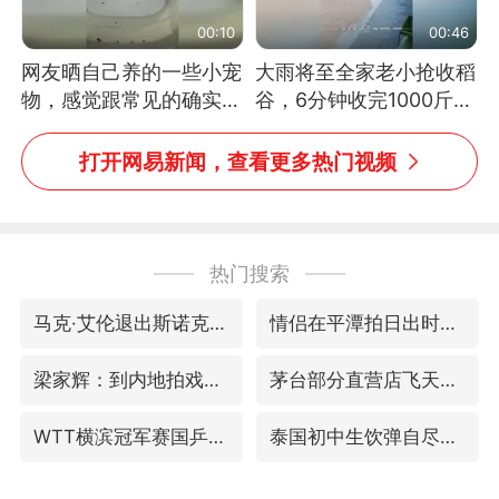
00:10
00:46
网友晒自己养的一些小宠
大雨将至全家老小抢收稻
物，感觉跟常见的确实有
谷，6分钟收完1000斤，
些不一样
没有一个人掉链子
打开网易新闻，查看更多热门视频
热门搜索
马克·艾伦退出斯诺克中国公开赛
情侣在平潭拍日出时坠崖致一死一伤
梁家辉：到内地拍戏不是北上是回归
茅台部分直营店飞天茅台提价
WTT横滨冠军赛国乒女单三将晋级四强
泰国初中生饮弹自尽前开了26枪