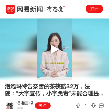
打开
Play
00:00
00:25
En
泡泡玛特告奈雪的茶获赔32万，法
fu
院：“大字宣传，小字免责”未能合理提
醒消费者
潇湘晨报
关注
1
湖南