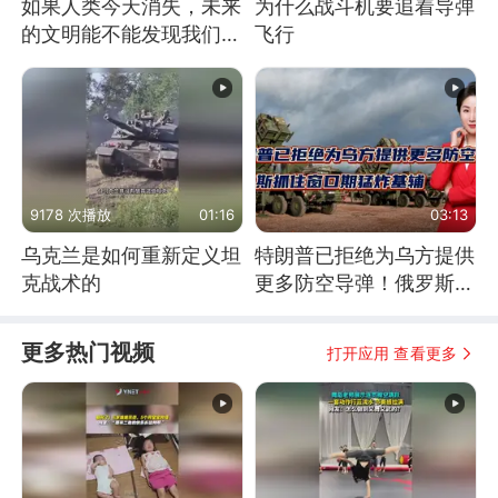
如果人类今天消失，未来
为什么战斗机要追着导弹
的文明能不能发现我们存
飞行
在过？
9178 次播放
01:16
03:13
乌克兰是如何重新定义坦
特朗普已拒绝为乌方提供
克战术的
更多防空导弹！俄罗斯抓
住窗口期猛炸基辅
更多热门视频
打开应用 查看更多