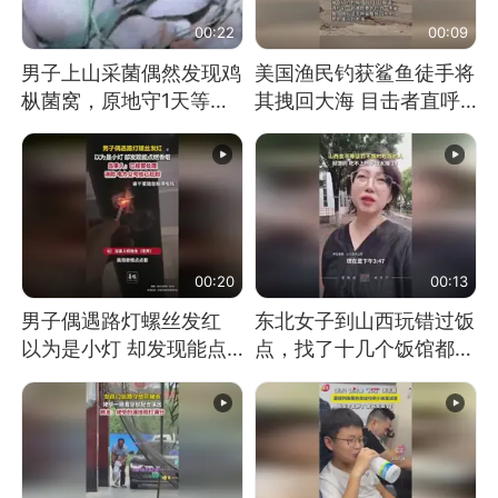
00:22
00:09
男子上山采菌偶然发现鸡
美国渔民钓获鲨鱼徒手将
枞菌窝，原地守1天等它
其拽回大海 目击者直呼
长大：挖了140多朵
震惊 （视频来源：参考
消息）
00:20
00:13
男子偶遇路灯螺丝发红
东北女子到山西玩错过饭
以为是小灯 却发现能点
点，找了十几个饭馆都没
燃香烟 当事人：已报警
开门：午休到几点
处理