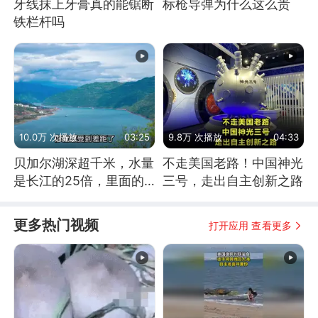
牙线抹上牙膏真的能锯断
标枪导弹为什么这么贵
铁栏杆吗
10.0万 次播放
03:25
9.8万 次播放
04:33
贝加尔湖深超千米，水量
不走美国老路！中国神光
是长江的25倍，里面的
三号，走出自主创新之路
鱼究竟有多大？
更多热门视频
打开应用 查看更多