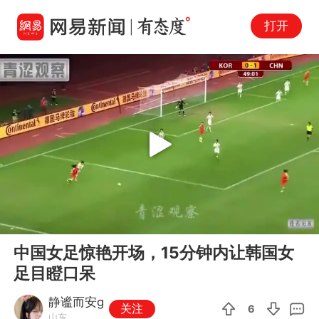
打开
Play
00:00
04:01
En
中国女足惊艳开场，15分钟内让韩国女
fu
足目瞪口呆
静谧而安g
关注
6
山东