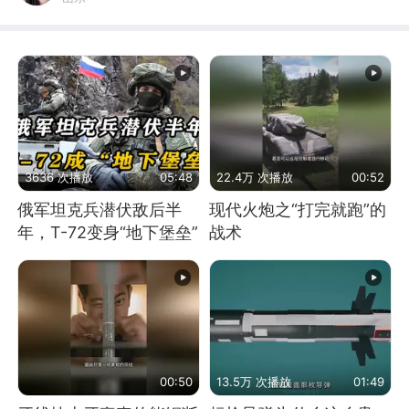
3636 次播放
05:48
22.4万 次播放
00:52
俄军坦克兵潜伏敌后半
现代火炮之“打完就跑”的
年，T-72变身“地下堡垒”
战术
00:50
13.5万 次播放
01:49