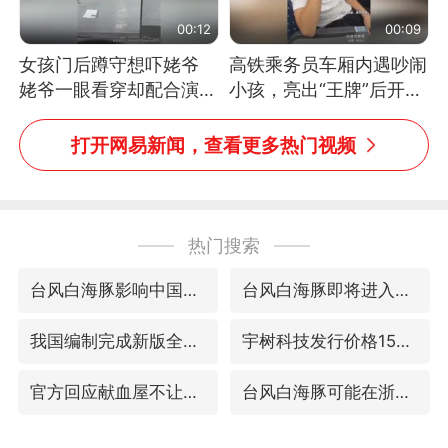
00:12
00:09
女孩门后蹲守想吓姥爷
高铁乘务员车厢内遇吵闹
姥爷一眼看穿却配合演出
小孩，亮出“王牌”后开启
网友：姥爷的演技我打满
一键静音
分
打开网易新闻，查看更多热门视频
热门搜索
台风白海豚影响中国已成定局
台风白海豚即将进入48小时警戒线
我国编制完成新版全月地质图
宇树科技发行价格150.80元/股
官方回应献血屋不让市民入内躲雨
台风白海豚可能在浙闽沿海登陆