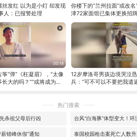
丝发红 以为是小灯 却发现
你楼下的“兰州拉面”或改名
当事人：已报警处理
津72家面馆已集体更换招
00:14
筝“弹”《枉凝眉》，“太像
12岁摩洛哥男孩边境哭泣
长大的吗？”“或将成为首
兵：“可不可以不要把我遣返
筝的选手。”（来源：新华每
热门搜索
先杀祖父母后行凶
带薪错峰休假”通知
泰国校园枪击案死亡人数升