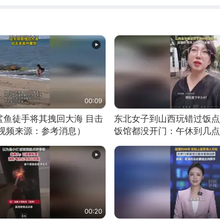
00:09
鲨鱼徒手将其拽回大海 目击
东北女子到山西玩错过饭点
（视频来源：参考消息）
饭馆都没开门：午休到几点
00:20