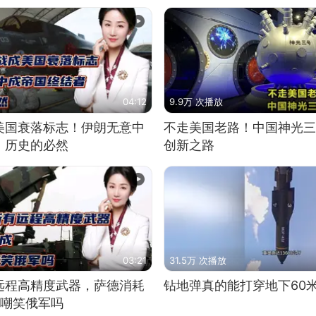
04:12
9.9万 次播放
美国衰落标志！伊朗无意中
不走美国老路！中国神光三
！历史的必然
创新之路
03:21
31.5万 次播放
远程高精度武器，萨德消耗
钻地弹真的能打穿地下60
敢嘲笑俄军吗