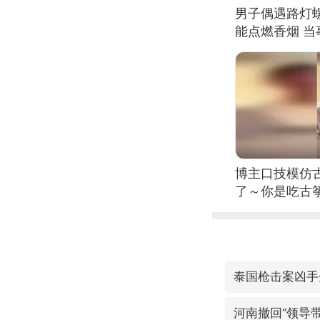
男子偶遇路灯螺
能点燃香烟 
博主口技模仿古
了～你是吃古筝
位考级不带古
日电讯）
泰国枪击案凶手
河南撤回“领导