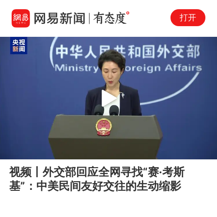
打开
Play
00:00
00:33
En
视频丨外交部回应全网寻找“赛·考斯
fu
基”：中美民间友好交往的生动缩影