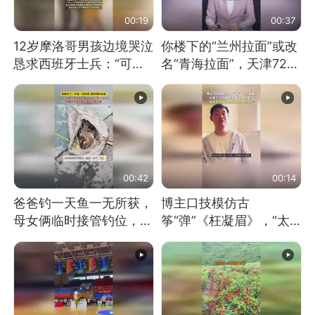
00:19
00:37
12岁摩洛哥男孩边境哭泣
你楼下的“兰州拉面”或改
恳求西班牙士兵：“可不
名“青海拉面”，天津72家
可以不要把我遣返回国”
面馆已集体更换招牌
00:42
00:14
爸爸钓一天鱼一无所获，
博主口技模仿古
母女俩临时接管钓位，用
筝“弹”《枉凝眉》，“太
玩具鱼竿钓上大鱼
像了～你是吃古筝长大的
吗？”“或将成为首位考级
不带古筝的选手。”（来
源：新华每日电讯）