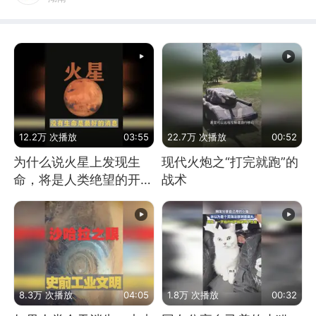
12.2万 次播放
03:55
22.7万 次播放
00:52
为什么说火星上发现生
现代火炮之“打完就跑”的
命，将是人类绝望的开
战术
始？
8.3万 次播放
04:05
1.8万 次播放
00:32