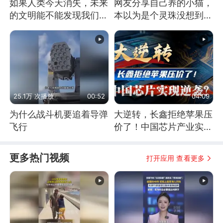
如果人类今天消失，未来
网友分享自己养的小猫，
的文明能不能发现我们存
本以为是个灵珠没想到是
在过？
魔丸
25.1万 次播放
00:52
04:09
为什么战斗机要追着导弹
大逆转，长鑫拒绝苹果压
飞行
价了！中国芯片产业实现
怎样的逆袭？
更多热门视频
打开应用 查看更多