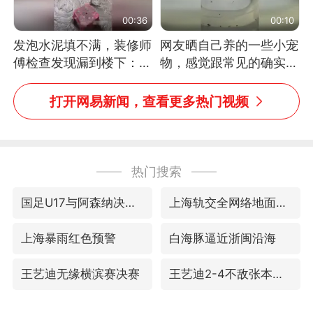
00:36
00:10
发泡水泥填不满，装修师
网友晒自己养的一些小宠
傅检查发现漏到楼下：出
物，感觉跟常见的确实有
风口未延伸到外墙
些不一样
打开网易新闻，查看更多热门视频
热门搜索
国足U17与阿森纳决赛取消 并列冠军
上海轨交全网络地面高架区段限速运行
上海暴雨红色预警
白海豚逼近浙闽沿海
王艺迪无缘横滨赛决赛
王艺迪2-4不敌张本美和止步4强