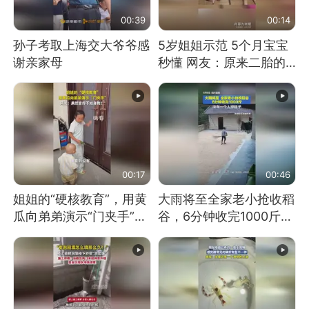
00:39
00:14
孙子考取上海交大爷爷感
5岁姐姐示范 5个月宝宝
谢亲家母
秒懂 网友：原来二胎的
快乐长这样
00:17
00:46
姐姐的“硬核教育”，用黄
大雨将至全家老小抢收稻
瓜向弟弟演示“门夹手”，
谷，6分钟收完1000斤，
网友：果然言传不如身
没有一个人掉链子
教！