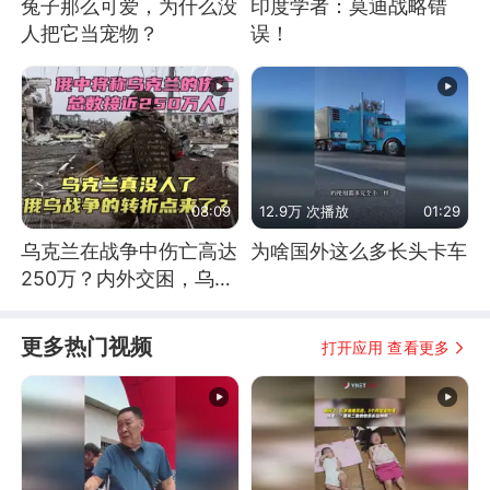
兔子那么可爱，为什么没
印度学者：莫迪战略错
人把它当宠物？
误！
08:09
12.9万 次播放
01:29
乌克兰在战争中伤亡高达
为啥国外这么多长头卡车
250万？内外交困，乌克
兰这下真没人了！
更多热门视频
打开应用 查看更多