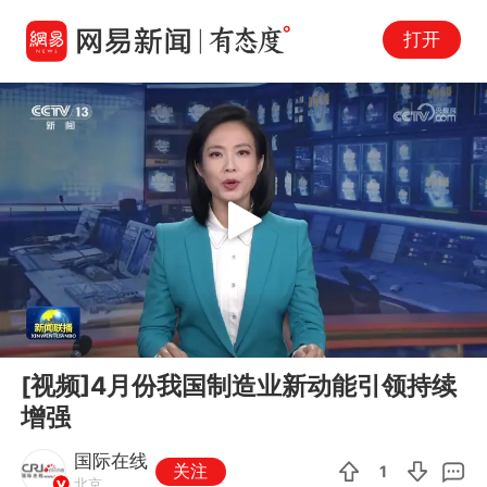
打开
Play
00:00
01:41
En
[视频]4月份我国制造业新动能引领持续
fu
增强
国际在线
关注
1
北京