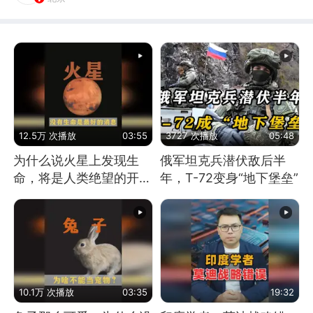
12.5万 次播放
03:55
3727 次播放
05:48
为什么说火星上发现生
俄军坦克兵潜伏敌后半
命，将是人类绝望的开
年，T-72变身“地下堡垒”
始？
10.1万 次播放
03:35
19:32