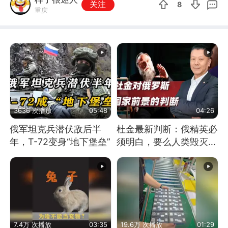
关注
8
重庆
3636 次播放
05:48
04:26
俄军坦克兵潜伏敌后半
杜金最新判断：俄精英必
年，T-72变身“地下堡垒”
须明白，要么人类毁灭，
要么俄毁灭
7.4万 次播放
03:35
19.6万 次播放
01:29