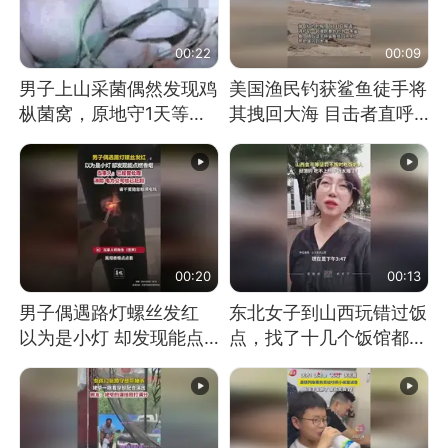
00:22
00:09
男子上山采菌偶然发现鸡
美国渔民钓获鲨鱼徒手将
枞菌窝，原地守1天等它
其拽回大海 目击者直呼
长大：挖了140多朵
震惊 （视频来源：参考
消息）
00:20
00:13
男子偶遇路灯螺丝发红
东北女子到山西玩错过饭
以为是小灯 却发现能点
点，找了十几个饭馆都没
燃香烟 当事人：已报警
开门：午休到几点
处理