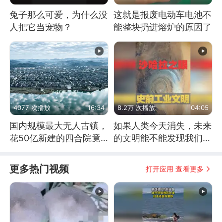
兔子那么可爱，为什么没
这就是报废电动车电池不
人把它当宠物？
能整块扔进熔炉的原因了
4077 次播放
16:34
8.2万 次播放
04:05
国内规模最大无人古镇，
如果人类今天消失，未来
花50亿新建的四合院竟
的文明能不能发现我们存
没人住，发生了啥
在过？
更多热门视频
打开应用 查看更多