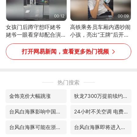
00:12
00:09
女孩门后蹲守想吓姥爷
高铁乘务员车厢内遇吵闹
姥爷一眼看穿却配合演出
小孩，亮出“王牌”后开启
网友：姥爷的演技我打满
一键静音
分
打开网易新闻，查看更多热门视频
热门搜索
金饰克价大幅跳涨
狄龙7300万提前续约值不值
台风白海豚影响中国已成定局
24小时不关空调 电费会更低吗
台风白海豚可能在浙闽沿海登陆
台风白海豚即将进入48小时警戒线