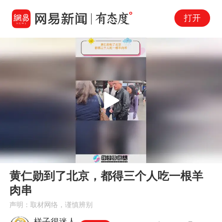
打开
Play
00:00
00:53
En
黄仁勋到了北京，都得三个人吃一根羊
fu
肉串
声明：取材网络，谨慎辨别
样子很迷人