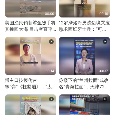
00:09
00:19
美国渔民钓获鲨鱼徒手将
12岁摩洛哥男孩边境哭泣
其拽回大海 目击者直呼
恳求西班牙士兵：“可不
震惊 （视频来源：参考
可以不要把我遣返回国”
消息）
00:14
00:37
博主口技模仿古
你楼下的“兰州拉面”或改
筝“弹”《枉凝眉》，“太
名“青海拉面”，天津72家
像了～你是吃古筝长大的
面馆已集体更换招牌
吗？”“或将成为首位考级
不带古筝的选手。”（来
源：新华每日电讯）