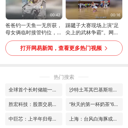
00:42
00:16
爸爸钓一天鱼一无所获，
踢毽子大赛现场上演“足
母女俩临时接管钓位，用
尖上的武林争霸”。网
玩具鱼竿钓上大鱼
友：这哪是踢毽子，分明
是武侠片现场！#睡个好
打开网易新闻，查看更多热门视频
觉
热门搜索
全球首个长时储能一体化产业园量产
沙特土耳其巴基斯坦签署共同防务协议
胜宏科技：股票交易异常波动
“秋天的第一杯奶茶”6岁了
中巨芯：上半年归母净利润1405.77万元
上海：台风白海豚或将带来龙卷风