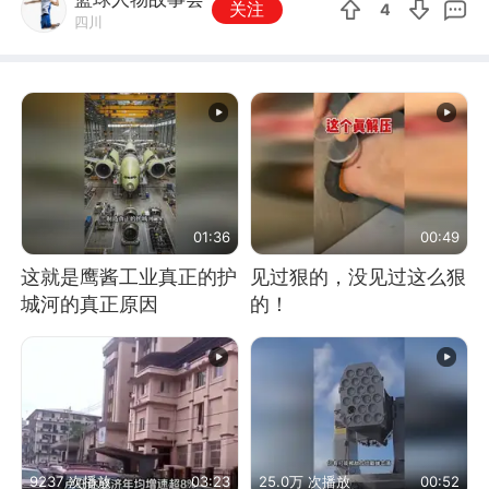
关注
4
四川
01:36
00:49
这就是鹰酱工业真正的护
见过狠的，没见过这么狠
城河的真正原因
的！
9237 次播放
03:23
25.0万 次播放
00:52