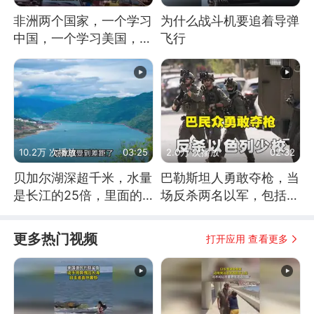
非洲两个国家，一个学习
为什么战斗机要追着导弹
中国，一个学习美国，结
飞行
果怎么样了？
10.2万 次播放
03:25
2.0万 次播放
02:32
贝加尔湖深超千米，水量
巴勒斯坦人勇敢夺枪，当
是长江的25倍，里面的
场反杀两名以军，包括一
鱼究竟有多大？
名少校
更多热门视频
打开应用 查看更多