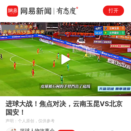
打开
Play
00:00
03:00
En
进球大战！焦点对决，云南玉昆VS北京
fu
国安！
声明：个人原创，仅供参考
篮球人物故事会