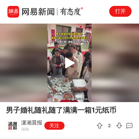
打开
Play
00:00
00:17
En
男子婚礼随礼随了满满一箱1元纸币
fu
潇湘晨报
关注
2
湖南