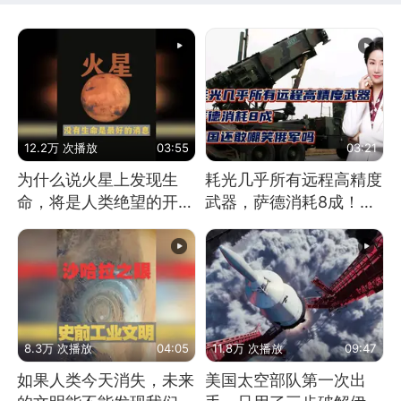
12.2万 次播放
03:55
03:21
为什么说火星上发现生
耗光几乎所有远程高精度
命，将是人类绝望的开
武器，萨德消耗8成！美
始？
国还敢嘲笑俄军吗
8.3万 次播放
04:05
11.8万 次播放
09:47
如果人类今天消失，未来
美国太空部队第一次出