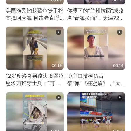
美国渔民钓获鲨鱼徒手将
你楼下的“兰州拉面”或改
其拽回大海 目击者直呼
名“青海拉面”，天津72家
震惊 （视频来源：参考
面馆已集体更换招牌
消息）
00:19
00:14
12岁摩洛哥男孩边境哭泣
博主口技模仿古
恳求西班牙士兵：“可不
筝“弹”《枉凝眉》，“太
可以不要把我遣返回国”
像了～你是吃古筝长大的
吗？”“或将成为首位考级
不带古筝的选手。”（来
源：新华每日电讯）
00:42
00:16