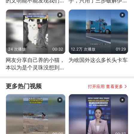
的文明能不能发现我们存
手，只用了三步破解伊朗
在过？
防空
24 次播放
00:32
12.2万 次播放
01:29
网友分享自己养的小猫，
为啥国外这么多长头卡车
本以为是个灵珠没想到是
魔丸
更多热门视频
打开应用 查看更多
00:09
00:37