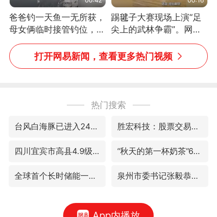
爸爸钓一天鱼一无所获，
踢毽子大赛现场上演“足
母女俩临时接管钓位，用
尖上的武林争霸”。网
玩具鱼竿钓上大鱼
友：这哪是踢毽子，分明
是武侠片现场！#睡个好
打开网易新闻，查看更多热门视频
觉
热门搜索
台风白海豚已进入24小时警戒线
胜宏科技：股票交易异常波动
四川宜宾市高县4.9级地震致1人死亡
“秋天的第一杯奶茶”6岁了
全球首个长时储能一体化产业园量产
泉州市委书记张毅恭被查
App内播放