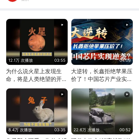
12.1万 次播放
03:55
04:09
为什么说火星上发现生
大逆转，长鑫拒绝苹果压
命，将是人类绝望的开
价了！中国芯片产业实现
始？
怎样的逆袭？
8.4万 次播放
03:35
22.6万 次播放
00:52