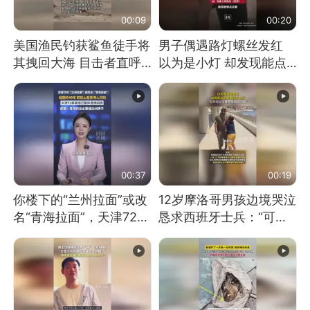
00:09
00:20
美国渔民钓获鲨鱼徒手将
男子偶遇路灯螺丝发红
其拽回大海 目击者直呼
以为是小灯 却发现能点
震惊 （视频来源：参考
燃香烟 当事人：已报警
消息）
处理
00:37
00:19
你楼下的“兰州拉面”或改
12岁摩洛哥男孩边境哭泣
名“青海拉面”，天津72家
恳求西班牙士兵：“可不
面馆已集体更换招牌
可以不要把我遣返回国”