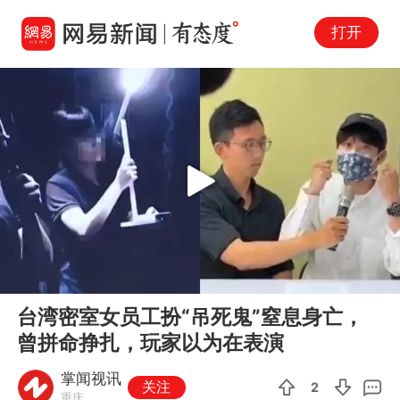
打开
Play
00:00
01:02
En
台湾密室女员工扮“吊死鬼”窒息身亡，
fu
曾拼命挣扎，玩家以为在表演
掌闻视讯
关注
2
重庆