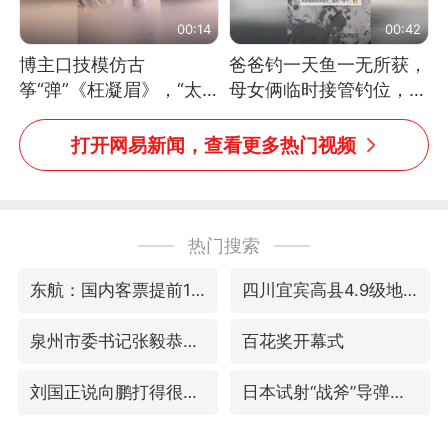
00:14
00:42
博主口技模仿古
爸爸钓一天鱼一无所获，
筝“弹”《枉凝眉》，“太
母女俩临时接管钓位，用
像了～你是吃古筝长大的
玩具鱼竿钓上大鱼
吗？”“或将成为首位考级
打开网易新闻，查看更多热门视频
不带古筝的选手。”（来
源：新华每日电讯）
热门搜索
东航：国内客票提前14天免费退改
四川宜宾高县4.9级地震致1死
泉州市委书记张毅恭被查
百花奖开幕式
刘国正说向鹏打得很窝囊
日本试射“战斧”导弹，国防部回应