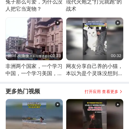
兔子那么可爱，为什么没
现代火炮之“打完就跑”的
人把它当宠物？
战术
9198 次播放
03:23
00:32
非洲两个国家，一个学习
网友分享自己养的小猫，
中国，一个学习美国，结
本以为是个灵珠没想到是
果怎么样了？
魔丸
更多热门视频
打开应用 查看更多