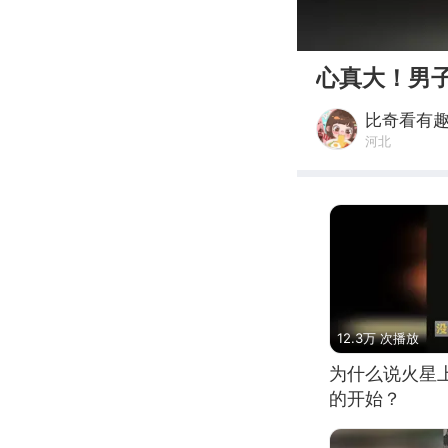
00:00
心真大！男
比奇看有
河北
12.3万 次播放
为什么说火星
的开始？