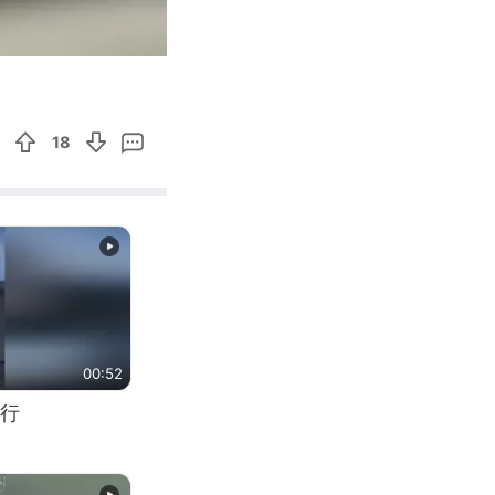
00:10
Enter
fullscreen
18
00:52
行