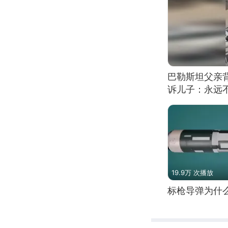
巴勒斯坦父亲
诉儿子：永远
19.9万 次播放
标枪导弹为什