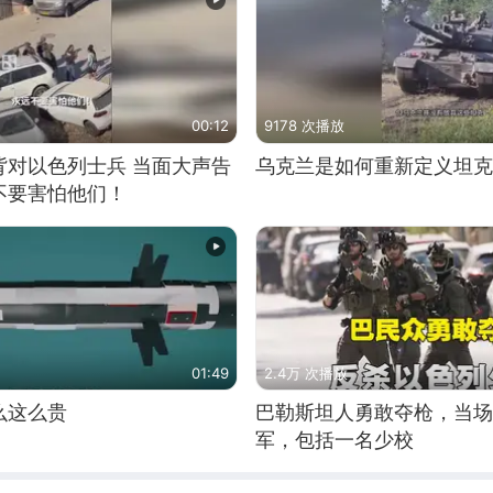
00:12
9178 次播放
背对以色列士兵 当面大声告
乌克兰是如何重新定义坦克
不要害怕他们！
01:49
2.4万 次播放
么这么贵
巴勒斯坦人勇敢夺枪，当场
军，包括一名少校