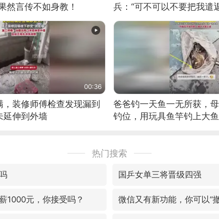
：果然言传不如身教！
兵：“可不可以不要把我遣返
00:36
满，装修师傅检查发现漏到
爸爸钓一天鱼一无所获，母
未延伸到外墙
钓位，用玩具鱼竿钓上大鱼
热门搜索
吗
国乒女单三将晋级四强
薪1000元，你接受吗？