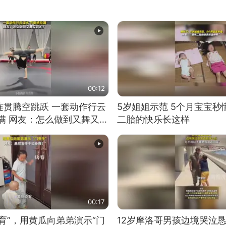
00:12
连贯腾空跳跃 一套动作行云
5岁姐姐示范 5个月宝宝秒
满 网友：怎么做到又舞又武
二胎的快乐长这样
00:17
育”，用黄瓜向弟弟演示“门
12岁摩洛哥男孩边境哭泣