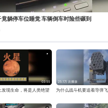
子竟躺停车位睡觉 车辆倒车时险些碾到
趣
03:55
25.1万 次播放
上发现生命，将是人类绝望
为什么战斗机要追着导弹飞