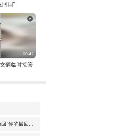
回国”
00:42
女俩临时接管
微信又有新功能，你可以“撤回”你的撤回了！