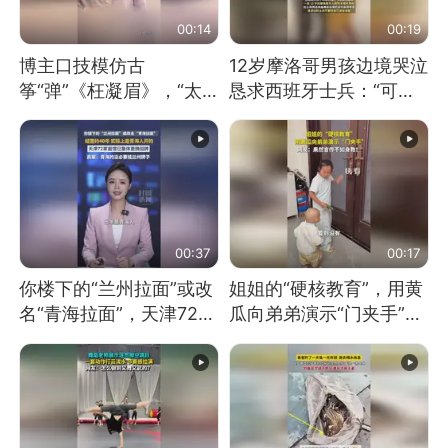
00:14
00:19
博主口技模仿古
12岁摩洛哥男孩边境哭泣
筝“弹”《枉凝眉》，“太
恳求西班牙士兵：“可不
像了～你是吃古筝长大的
可以不要把我遣返回国”
吗？”“或将成为首位考级
不带古筝的选手。”（来
源：新华每日电讯）
00:37
00:17
你楼下的“兰州拉面”或改
姐姐的“硬核教育”，用黄
名“青海拉面”，天津72家
瓜向弟弟演示“门夹手”，
面馆已集体更换招牌
网友：果然言传不如身
教！