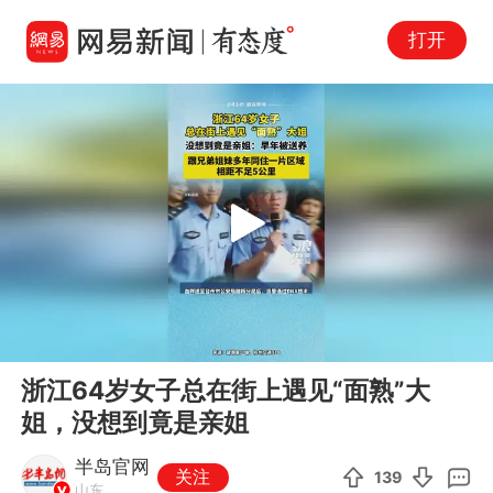
打开
Play
00:00
00:08
En
浙江64岁女子总在街上遇见“面熟”大
fu
姐，没想到竟是亲姐
半岛官网
关注
139
山东