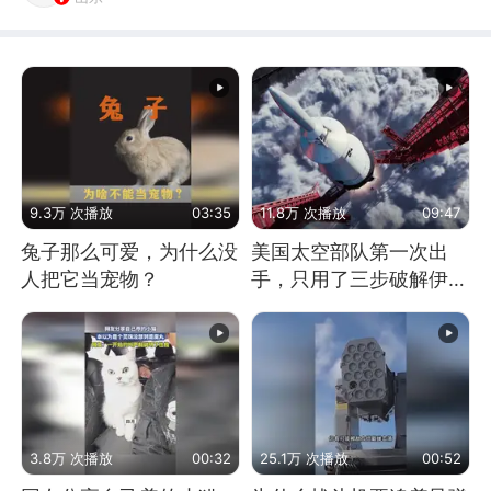
9.3万 次播放
03:35
11.8万 次播放
09:47
兔子那么可爱，为什么没
美国太空部队第一次出
人把它当宠物？
手，只用了三步破解伊朗
防空
3.8万 次播放
00:32
25.1万 次播放
00:52