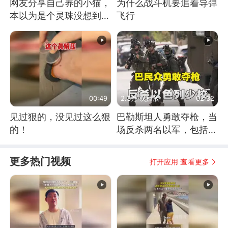
网友分享自己养的小猫，
为什么战斗机要追着导弹
本以为是个灵珠没想到是
飞行
魔丸
00:49
2.3万 次播放
02:32
见过狠的，没见过这么狠
巴勒斯坦人勇敢夺枪，当
的！
场反杀两名以军，包括一
名少校
更多热门视频
打开应用 查看更多