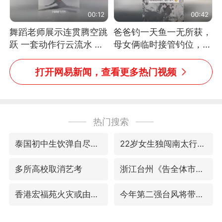
00:12
00:42
舞蹈老师展示连贯腾空跳
爸爸钓一天鱼一无所获，
跃 一套动作行云流水 节
母女俩临时接管钓位，用
奏感拉满 网友：怎么做
玩具鱼竿钓上大鱼
到又舞又武的？
打开网易新闻，查看更多热门视频
热门搜索
泰国初中生饮弹自尽前开了26枪
22岁女生独闯南太行失联12天
多所高校取消艺考
浙江台州《告全体市民书》
香港宏福苑火灾或由烟头引起
今年第二强台风将带来多大影响