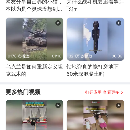
网友分享自己养的小猫，
为什么战斗机要追着导弹
本以为是个灵珠没想到是
飞行
魔丸
9178 次播放
01:16
32.1万 次播放
00:36
乌克兰是如何重新定义坦
钻地弹真的能打穿地下
克战术的
60米深混凝土吗
更多热门视频
打开应用 查看更多