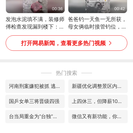
00:36
00:42
发泡水泥填不满，装修师
爸爸钓一天鱼一无所获，
傅检查发现漏到楼下：出
母女俩临时接管钓位，用
风口未延伸到外墙
玩具鱼竿钓上大鱼
打开网易新闻，查看更多热门视频
热门搜索
河南刑案嫌犯被抓 逃窜时伤害多人
新疆优化调整景区内自驾服务费
国乒女单三将晋级四强
上四休三，但降薪1000元，你接受吗？
台当局重金为“台独”织“皇帝新衣”
微信又有新功能，你可以“撤回”你的撤回了！