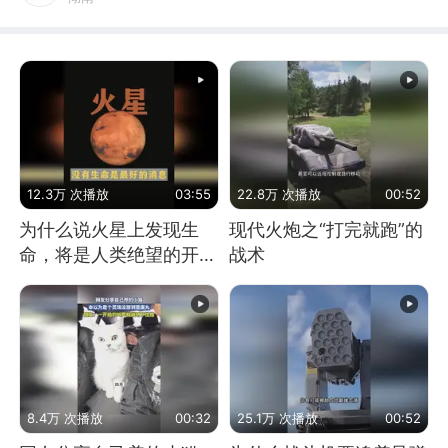
12.3万 次播放
03:55
22.8万 次播放
00:52
为什么说火星上发现生
现代火炮之“打完就跑”的
命，将是人类绝望的开
战术
始？
8.4万 次播放
00:32
25.1万 次播放
00:52