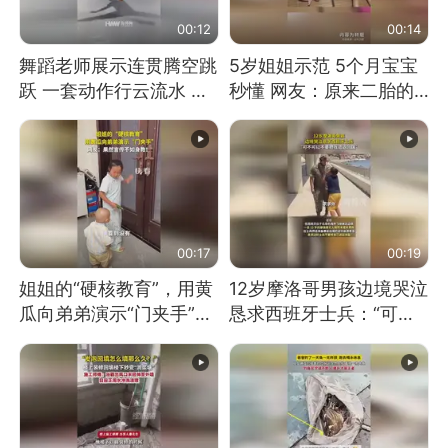
00:12
00:14
舞蹈老师展示连贯腾空跳
5岁姐姐示范 5个月宝宝
跃 一套动作行云流水 节
秒懂 网友：原来二胎的
奏感拉满 网友：怎么做
快乐长这样
到又舞又武的？
00:17
00:19
姐姐的“硬核教育”，用黄
12岁摩洛哥男孩边境哭泣
瓜向弟弟演示“门夹手”，
恳求西班牙士兵：“可不
网友：果然言传不如身
可以不要把我遣返回国”
教！