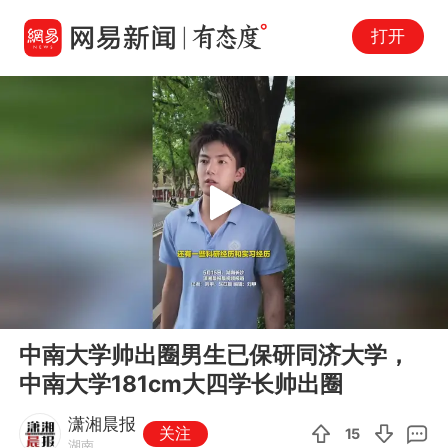
打开
Play
00:00
00:22
En
中南大学帅出圈男生已保研同济大学，
fu
中南大学181cm大四学长帅出圈
潇湘晨报
关注
15
湖南