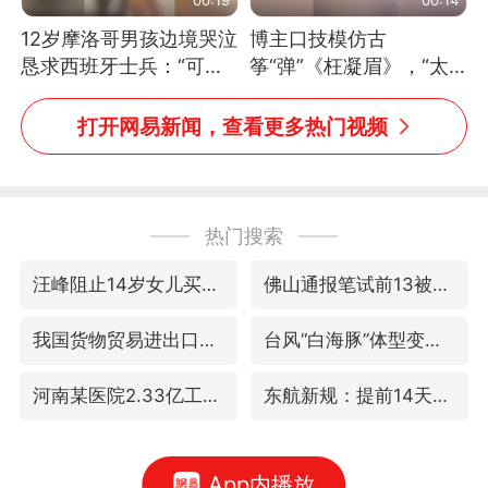
12岁摩洛哥男孩边境哭泣
博主口技模仿古
恳求西班牙士兵：“可不
筝“弹”《枉凝眉》，“太
可以不要把我遣返回国”
像了～你是吃古筝长大的
吗？”“或将成为首位考级
打开网易新闻，查看更多热门视频
不带古筝的选手。”（来
源：新华每日电讯）
热门搜索
汪峰阻止14岁女儿买大牌
佛山通报笔试前13被淘汰后5名进体检
我国货物贸易进出口超30万亿元
台风“白海豚”体型变大！环流面积接近13个浙江那么大
河南某医院2.33亿工程串标案细节披露
东航新规：提前14天可免费退改签
App内播放