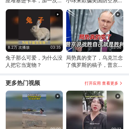
应堆塞进卡车，加一次燃
小球来欺骗美国防空系统
料能跑几十年
的
8.2万 次播放
03:35
03:06
兔子那么可爱，为什么没
局势真的变了，乌克兰念
人把它当宠物？
了俄罗斯的稿子，普京说
战胜自己就是胜利
更多热门视频
打开应用 查看更多
00:09
00:13