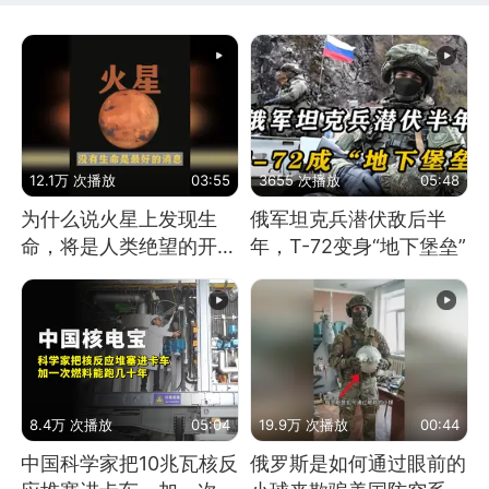
12.1万 次播放
03:55
3655 次播放
05:48
为什么说火星上发现生
俄军坦克兵潜伏敌后半
命，将是人类绝望的开
年，T-72变身“地下堡垒”
始？
8.4万 次播放
05:04
19.9万 次播放
00:44
中国科学家把10兆瓦核反
俄罗斯是如何通过眼前的