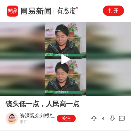
打开
Play
00:00
00:57
En
镜头低一点，人民高一点
fu
资深观众刘根红
关注
4
浙江