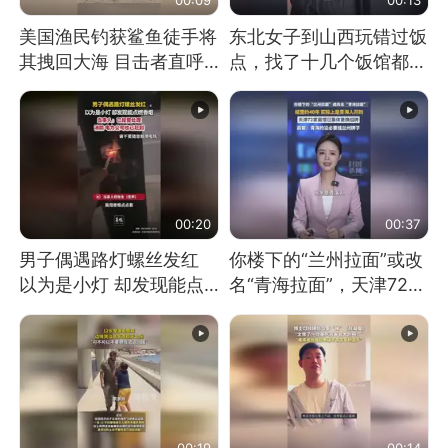
美国渔民钓获鲨鱼徒手将
东北女子到山西玩错过饭
其拽回大海 目击者直呼
点，找了十几个饭馆都没
震惊 （视频来源：参考
开门：午休到几点
消息）
00:20
00:37
男子偶遇路灯螺丝发红
你楼下的“兰州拉面”或改
以为是小灯 却发现能点
名“青海拉面”，天津72家
燃香烟 当事人：已报警
面馆已集体更换招牌
处理
00:19
00:14