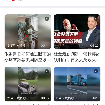
19.8万 次播放
00:44
04:26
俄罗斯是如何通过眼前的
杜金最新判断：俄精英必
小球来欺骗美国防空系统
须明白，要么人类毁灭，
的
要么俄毁灭
22.4万 次播放
00:52
11.4万 次播放
01:29