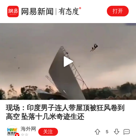
打开
Play
00:00
00:40
En
现场：印度男子连人带屋顶被狂风卷到
fu
高空 坠落十几米奇迹生还
海外网
关注
5
北京