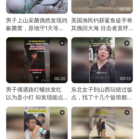
00:22
00:09
男子上山采菌偶然发现鸡
美国渔民钓获鲨鱼徒手将
枞菌窝，原地守1天等它
其拽回大海 目击者直呼
长大：挖了140多朵
震惊 （视频来源：参考
消息）
00:20
00:13
男子偶遇路灯螺丝发红
东北女子到山西玩错过饭
以为是小灯 却发现能点
点，找了十几个饭馆都没
燃香烟 当事人：已报警
开门：午休到几点
处理