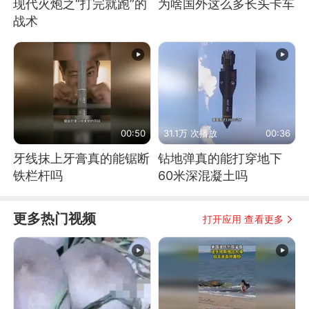
现代火炮之“打完就跑”的
为啥国外这么多长头卡车
战术
00:50
31.1万 次播放
00:36
牙线抹上牙膏真的能锯断
钻地弹真的能打穿地下
铁栏杆吗
60米深混凝土吗
更多热门视频
打开应用 查看更多