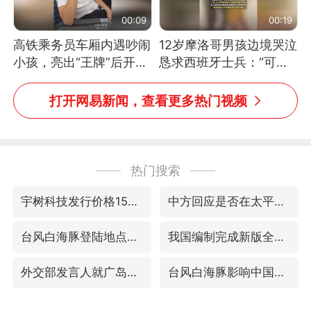
00:09
00:19
高铁乘务员车厢内遇吵闹
12岁摩洛哥男孩边境哭泣
小孩，亮出“王牌”后开启
恳求西班牙士兵：“可不
一键静音
可以不要把我遣返回国”
打开网易新闻，查看更多热门视频
热门搜索
宇树科技发行价格150.80元/股
中方回应是否在太平洋海底开采稀土
台风白海豚登陆地点更新
我国编制完成新版全月地质图
外交部发言人就广岛核爆81周年等答记者问
台风白海豚影响中国已成定局