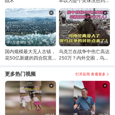
战术
本以为是个灵珠没想到是
魔丸
3.3万 次播放
16:34
08:09
国内规模最大无人古镇，
乌克兰在战争中伤亡高达
花50亿新建的四合院竟
250万？内外交困，乌克
没人住，发生了啥
兰这下真没人了！
更多热门视频
打开应用 查看更多
00:14
00:39