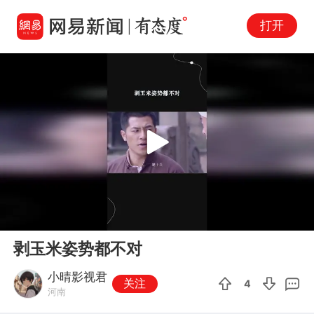
打开
Play
00:00
00:19
En
剥玉米姿势都不对
fu
小晴影视君
关注
4
河南