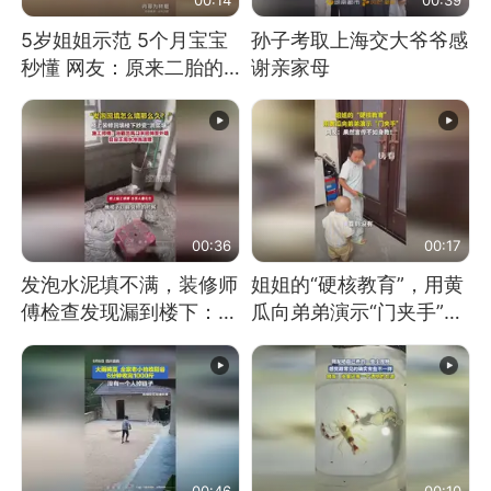
5岁姐姐示范 5个月宝宝
孙子考取上海交大爷爷感
秒懂 网友：原来二胎的
谢亲家母
快乐长这样
00:36
00:17
发泡水泥填不满，装修师
姐姐的“硬核教育”，用黄
傅检查发现漏到楼下：出
瓜向弟弟演示“门夹手”，
风口未延伸到外墙
网友：果然言传不如身
教！
00:46
00:10