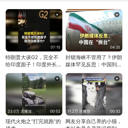
07:15
04:35
特朗普大谈G2，完全不
封锁海峡不管用了？伊朗
给印度面子！印度外长：
媒体罕见反思：中国到底
低估印度潜力
是不是在"拆台"
23.0万 次播放
00:52
11.2万 次播放
00:32
现代火炮之“打完就跑”的
网友分享自己养的小猫，