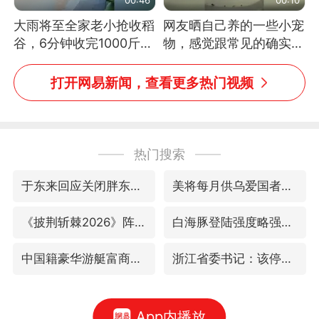
大雨将至全家老小抢收稻
网友晒自己养的一些小宠
谷，6分钟收完1000斤，
物，感觉跟常见的确实有
没有一个人掉链子
些不一样
打开网易新闻，查看更多热门视频
热门搜索
于东来回应关闭胖东来生活广场店
美将每月供乌爱国者拦截导弹
《披荆斩棘2026》阵容官宣
白海豚登陆强度略强于巴威
中国籍豪华游艇富商之子在泰国被杀
浙江省委书记：该停下的坚决停下来
App内播放