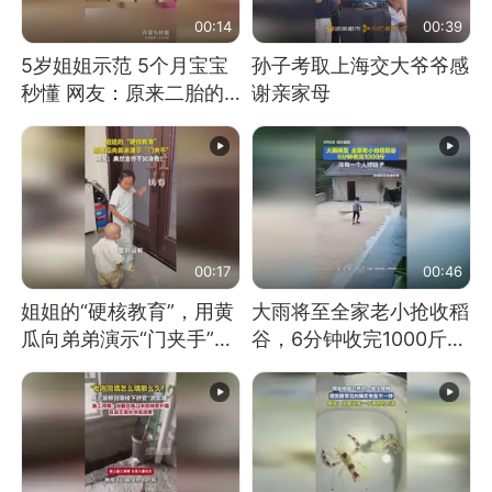
00:14
00:39
5岁姐姐示范 5个月宝宝
孙子考取上海交大爷爷感
秒懂 网友：原来二胎的
谢亲家母
快乐长这样
00:17
00:46
姐姐的“硬核教育”，用黄
大雨将至全家老小抢收稻
瓜向弟弟演示“门夹手”，
谷，6分钟收完1000斤，
网友：果然言传不如身
没有一个人掉链子
教！