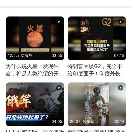
12.5万 次播放
03:55
07:15
为什么说火星上发现生
特朗普大谈G2，完全不
命，将是人类绝望的开
给印度面子！印度外长：
始？
低估印度潜力
04:05
20.3万 次播放
00:44