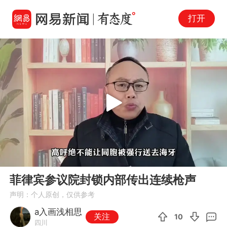
打开
Play
00:00
00:55
En
菲律宾参议院封锁内部传出连续枪声
fu
声明：个人原创，仅供参考
a入画浅相思
关注
10
四川