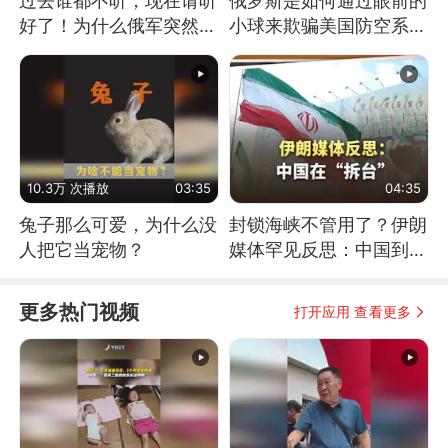
过去谁都不听，现在请听
俄罗斯是如何通过眼前的
好了！为什么俄军突然强
小球来欺骗美国防空系统
硬起来了？
的
10.3万 次播放
03:35
04:35
兔子那么可爱，为什么没
封锁海峡不管用了？伊朗
人把它当宠物？
媒体罕见反思：中国到底
是不是在"拆台"
更多热门视频
打开应用 查看更多