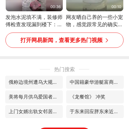
00:36
00:10
发泡水泥填不满，装修师
网友晒自己养的一些小宠
傅检查发现漏到楼下：出
物，感觉跟常见的确实有
风口未延伸到外墙
些不一样
打开网易新闻，查看更多热门视频
热门搜索
俄称边境州遭乌大规模袭击已致13伤
中国籍豪华游艇富商之子在泰国被杀
美将每月供乌爱国者拦截导弹
《龙餐馆》 冲奖
上门女婿出轨女邻居多年被判重婚罪
于东来回应胖东来近25年老店年底关闭