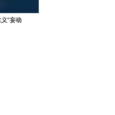
00:12
Enter
义”妄动
fullscreen