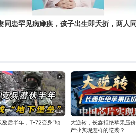
夫妻同患罕见病瘫痪，孩子出生即夭折，两人
05:48
敌后半年，T-72变身“地
大逆转，长鑫拒绝苹果压价
产业实现怎样的逆袭？