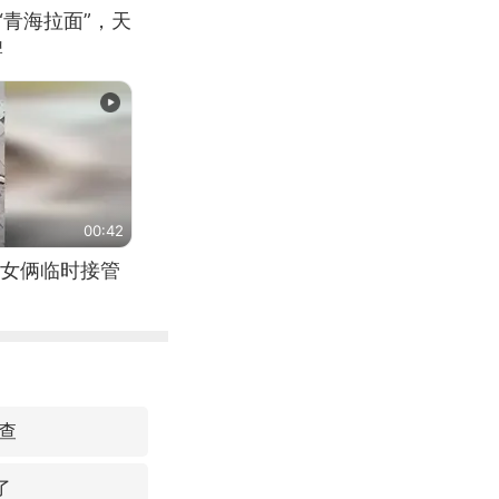
“青海拉面”，天
牌
00:42
女俩临时接管
查
了