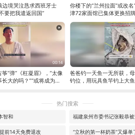
男孩边境哭泣恳求西班牙士
你楼下的“兰州拉面”或改名
不要把我遣返回国”
津72家面馆已集体更换招
00:14
筝“弹”《枉凝眉》，“太像
爸爸钓一天鱼一无所获，母
长大的吗？”“或将成为首
钓位，用玩具鱼竿钓上大鱼
筝的选手。”（来源：新华每
热门搜索
本智和
福建泉州市委书记张毅恭被
提前14天免费退改
“立秋的第一杯奶茶”又爆单