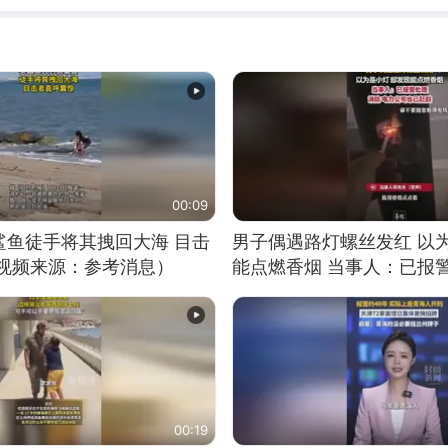
00:09
鲨鱼徒手将其拽回大海 目击
男子偶遇路灯螺丝发红 以
（视频来源：参考消息）
能点燃香烟 当事人：已报
00:19