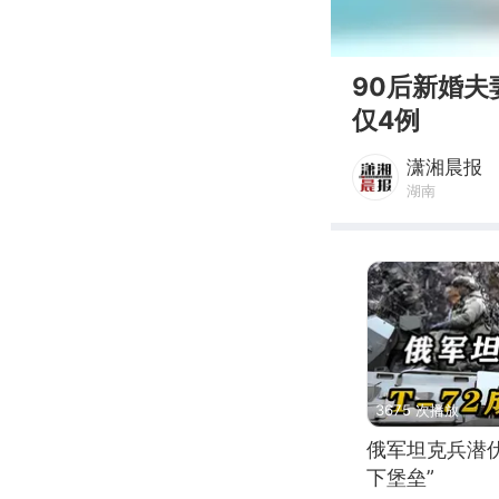
00:00
90后新婚
仅4例
潇湘晨报
湖南
3675 次播放
俄军坦克兵潜伏
下堡垒”