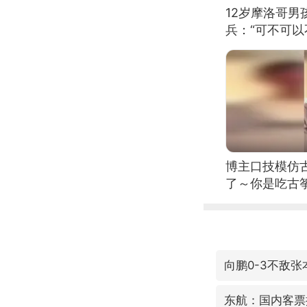
12岁摩洛哥
兵：“可不可以
博主口技模仿古
了～你是吃古筝
位考级不带古
日电讯）
向鹏0-3不敌张
东航：国内客票