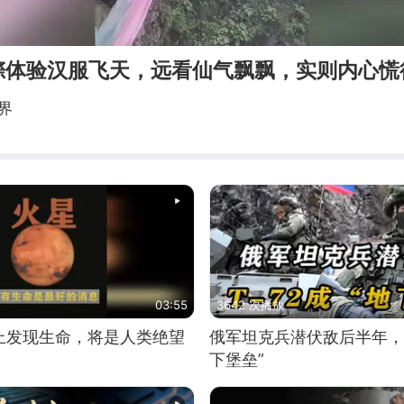
漈体验汉服飞天，远看仙气飘飘，实则内心慌
视界
03:55
3642 次播放
上发现生命，将是人类绝望
俄军坦克兵潜伏敌后半年，T
下堡垒”