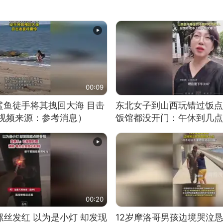
00:09
鲨鱼徒手将其拽回大海 目击
东北女子到山西玩错过饭点
（视频来源：参考消息）
饭馆都没开门：午休到几点
00:20
丝发红 以为是小灯 却发现
12岁摩洛哥男孩边境哭泣