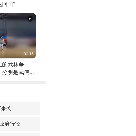
回国”
00:16
上的武林争
，分明是武侠片
雨来袭
政府行径