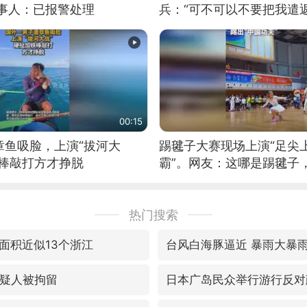
当事人：已报警处理
兵：“可不可以不要把我遣返
00:15
章鱼吸脸，上演“拔河大
踢毽子大赛现场上演“足尖
铁棒敲打方才挣脱
霸”。网友：这哪是踢毽子
现场！#睡个好觉
热门搜索
面积近似13个浙江
台风白海豚逼近 暴雨大暴
嫌疑人被拘留
日本广岛民众举行游行反对