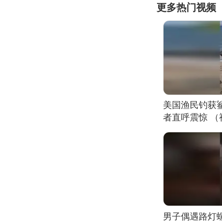
更多热门视频
美国渔民钓获
者直呼震惊 
男子偶遇路灯螺