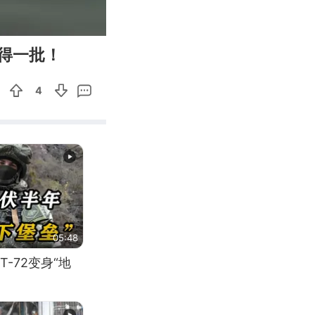
00:21
Enter
得一批！
fullscreen
4
05:48
-72变身“地