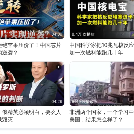
04:09
8.4万 次播放
拒绝苹果压价了！中国芯片
中国科学家把10兆瓦核反
的逆袭？
加一次燃料能跑几十年
04:26
9010 次播放
：俄精英必须明白，要么人
非洲两个国家，一个学习中
俄毁灭
美国，结果怎么样了？