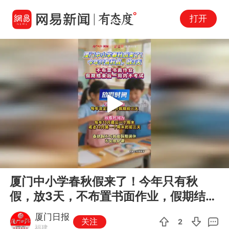
打开
Play
00:00
00:13
En
厦门中小学春秋假来了！今年只有秋
fu
假，放3天，不布置书面作业，假期结束
后一周内不考试
厦门日报
关注
2
福建