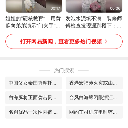
00:17
00:36
姐姐的“硬核教育”，用黄
发泡水泥填不满，装修师
瓜向弟弟演示“门夹手”，
傅检查发现漏到楼下：出
网友：果然言传不如身
风口未延伸到外墙
教！
打开网易新闻，查看更多热门视频
热门搜索
中国父女泰国骑摩托车坠崖1死1伤
香港宏福苑火灾或由烟头引起
白海豚将正面袭击贯穿浙江
台风白海豚闭眼浙江上海处于危险半圆
名创优品一次性内裤 颜面尽失
网约车司机充电时猝死保险拒赔