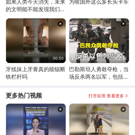
如果人类今天消失，未来
为啥国外这么多长头卡车
的文明能不能发现我们存
在过？
00:50
2.4万 次播放
02:32
牙线抹上牙膏真的能锯断
巴勒斯坦人勇敢夺枪，当
铁栏杆吗
场反杀两名以军，包括一
名少校
更多热门视频
打开应用 查看更多