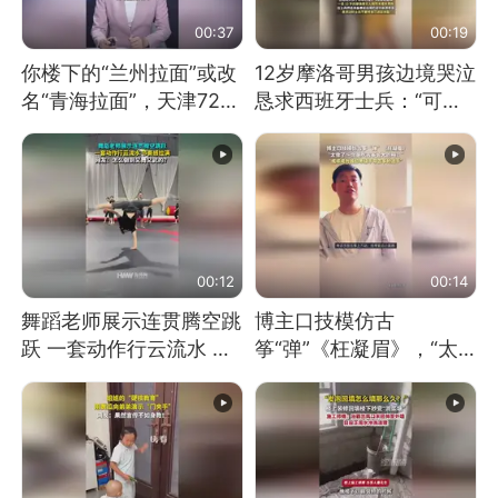
00:37
00:19
你楼下的“兰州拉面”或改
12岁摩洛哥男孩边境哭泣
名“青海拉面”，天津72家
恳求西班牙士兵：“可不
面馆已集体更换招牌
可以不要把我遣返回国”
00:12
00:14
舞蹈老师展示连贯腾空跳
博主口技模仿古
跃 一套动作行云流水 节
筝“弹”《枉凝眉》，“太
奏感拉满 网友：怎么做
像了～你是吃古筝长大的
到又舞又武的？
吗？”“或将成为首位考级
不带古筝的选手。”（来
源：新华每日电讯）