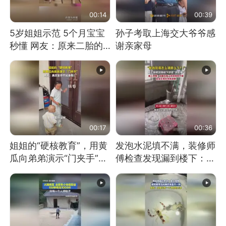
00:14
00:39
5岁姐姐示范 5个月宝宝
孙子考取上海交大爷爷感
秒懂 网友：原来二胎的
谢亲家母
快乐长这样
00:17
00:36
姐姐的“硬核教育”，用黄
发泡水泥填不满，装修师
瓜向弟弟演示“门夹手”，
傅检查发现漏到楼下：出
网友：果然言传不如身
风口未延伸到外墙
教！