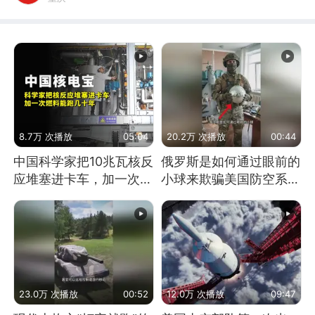
8.7万 次播放
05:04
20.2万 次播放
00:44
中国科学家把10兆瓦核反
俄罗斯是如何通过眼前的
应堆塞进卡车，加一次燃
小球来欺骗美国防空系统
料能跑几十年
的
23.0万 次播放
00:52
12.0万 次播放
09:47