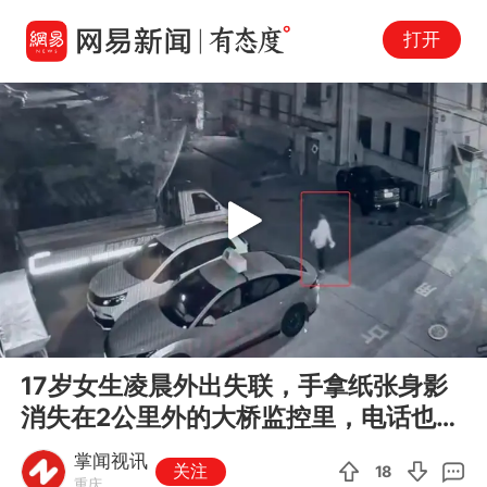
打开
Play
00:00
00:39
En
17岁女生凌晨外出失联，手拿纸张身影
fu
消失在2公里外的大桥监控里，电话也打
不通
掌闻视讯
关注
18
重庆