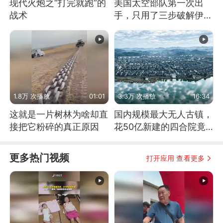
现代火炮之“打完就跑”的
美国太空部队第一次出
战术
手，只用了三步破解伊朗
防空
1.8万 次播放
01:01
3.3万 次播放
16:34
这就是一片树林为啥却直
国内规模最大无人古镇，
接把它粉碎的真正原因
花50亿新建的四合院竟
没人住，发生了啥
更多热门视频
打开应用 查看更多