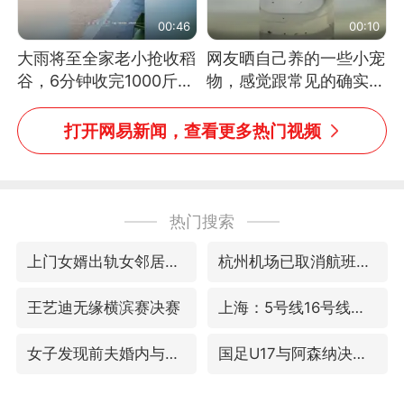
00:46
00:10
大雨将至全家老小抢收稻
网友晒自己养的一些小宠
谷，6分钟收完1000斤，
物，感觉跟常见的确实有
没有一个人掉链子
些不一样
打开网易新闻，查看更多热门视频
热门搜索
上门女婿出轨女邻居多年被判重婚罪
杭州机场已取消航班388架次
王艺迪无缘横滨赛决赛
上海：5号线16号线浦江线全线停运
女子发现前夫婚内与第三者育子
国足U17与阿森纳决赛取消 并列冠军