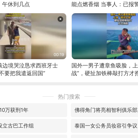
：午休到几点
能点燃香烟 当事人：已报
00:19
男孩边境哭泣恳求西班牙士
国外一男子遭章鱼吸脸，上
不要把我遣返回国”
战”，硬扯加铁棒敲打方才
热门搜索
10万获刑1年
佛得角门将亮相智利俱乐部
密设立古巴工作组
泰国一女公务员妆容引争议