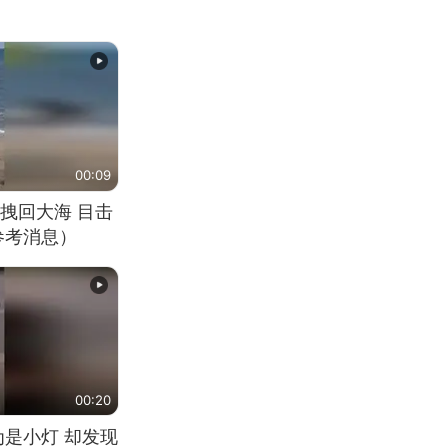
00:09
拽回大海 目击
参考消息）
00:20
为是小灯 却发现