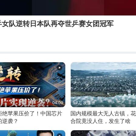
乒女队逆转日本队再夺世乒赛女团冠军
04:09
1.7万 次播放
拒绝苹果压价了！中国芯片
国内规模最大无人古镇，花
的逆袭？
合院竟没人住，发生了啥