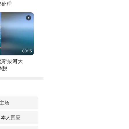
警处理
00:15
演“拔河大
挣脱
主场
 本人回应