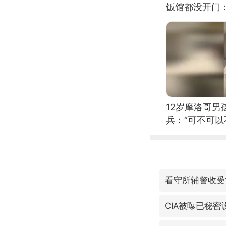
饭馆都没开门
12岁摩洛哥
兵：“可不可以
看守所辅警收受
CIA被曝已秘