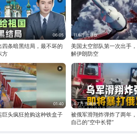
06:05
11.6万 次播放
出四条暗黑结局，最不坏的
美国太空部队第一次出手，
东方
解伊朗防空
01:40
4.7万 次播放
运巨头疯狂抢购这种铁盒子
被俄军滑翔炸弹炸了两年，
自己的“空中长臂”