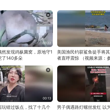
00:22
偶然发现鸡枞菌窝，原地守1
美国渔民钓获鲨鱼徒手将其
了140多朵
者直呼震惊 （视频来源：
00:13
西玩错过饭点，找了十几个
男子偶遇路灯螺丝发红 以