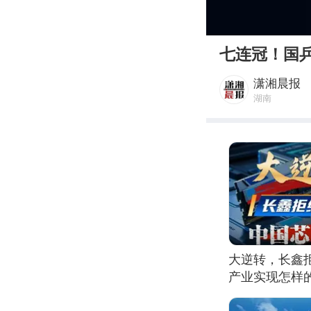
00:00
七连冠！国
潇湘晨报
湖南
大逆转，长鑫
产业实现怎样