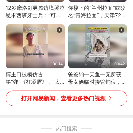
12岁摩洛哥男孩边境哭泣
你楼下的“兰州拉面”或改
恳求西班牙士兵：“可不
名“青海拉面”，天津72家
可以不要把我遣返回国”
面馆已集体更换招牌
00:14
00:42
博主口技模仿古
爸爸钓一天鱼一无所获，
筝“弹”《枉凝眉》，“太
母女俩临时接管钓位，用
像了～你是吃古筝长大的
玩具鱼竿钓上大鱼
吗？”“或将成为首位考级
打开网易新闻，查看更多热门视频
不带古筝的选手。”（来
源：新华每日电讯）
热门搜索