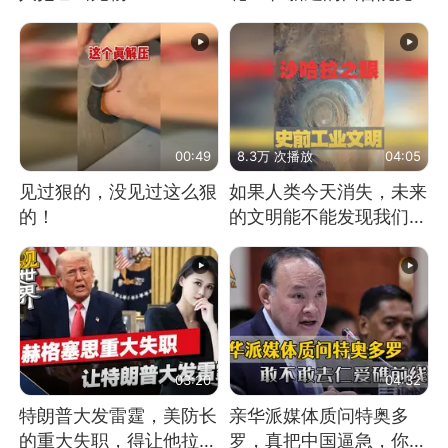
没人住，发生了啥
00:49
8.3万 次播放
04:05
见过狠的，没见过这么狠
如果人类今天消失，未来
的！
的文明能不能发现我们存
在过？
03:20
04:32
特朗普大发雷霆，美防长
亲华派媒体质问特奥多
的重大失职，得让他拉下
罗，真把中国逼急，你敢