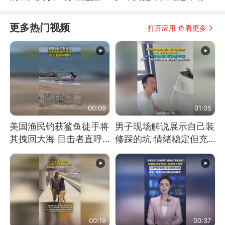
脸去求内塔尼亚胡
不敢去仁爱礁前线？
更多热门视频
打开应用 查看更多
00:09
01:05
美国渔民钓获鲨鱼徒手将
男子现场解说展示自己装
其拽回大海 目击者直呼
修踩的坑 情绪稳定但充
震惊 （视频来源：参考
满无奈 每处都有精心设
消息）
计 但每处都有瑕疵 网
友：一开始我没笑 但看
到洗手盆我没绷住
00:19
00:37