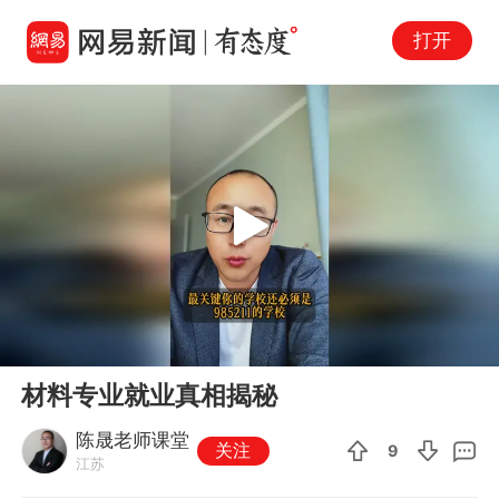
打开
Play
00:00
00:34
En
材料专业就业真相揭秘
fu
陈晟老师课堂
关注
9
江苏