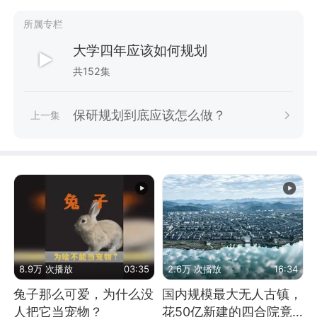
所属专栏
大学四年应该如何规划
共152集
保研规划到底应该怎么做？
上一集
8.9万 次播放
03:35
2.6万 次播放
16:34
兔子那么可爱，为什么没
国内规模最大无人古镇，
人把它当宠物？
花50亿新建的四合院竟