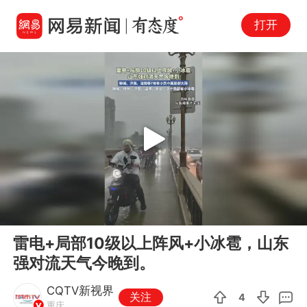
打开
Play
00:00
00:10
En
雷电+局部10级以上阵风+小冰雹，山东
fu
强对流天气今晚到。
CQTV新视界
关注
4
重庆