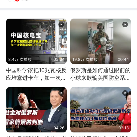
8.4万 次播放
05:04
19.8万 次播放
00:44
中国科学家把10兆瓦核反
俄罗斯是如何通过眼前的
应堆塞进卡车，加一次燃
小球来欺骗美国防空系统
料能跑几十年
的
04:26
03:13