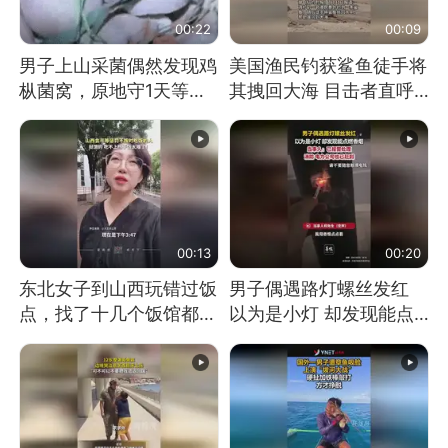
00:22
00:09
男子上山采菌偶然发现鸡
美国渔民钓获鲨鱼徒手将
枞菌窝，原地守1天等它
其拽回大海 目击者直呼
长大：挖了140多朵
震惊 （视频来源：参考
消息）
00:13
00:20
东北女子到山西玩错过饭
男子偶遇路灯螺丝发红
点，找了十几个饭馆都没
以为是小灯 却发现能点
开门：午休到几点
燃香烟 当事人：已报警
处理