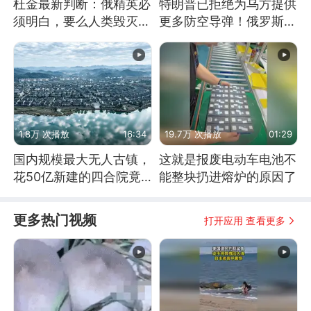
杜金最新判断：俄精英必
特朗普已拒绝为乌方提供
须明白，要么人类毁灭，
更多防空导弹！俄罗斯抓
要么俄毁灭
住窗口期猛炸基辅
1.8万 次播放
16:34
19.7万 次播放
01:29
国内规模最大无人古镇，
这就是报废电动车电池不
花50亿新建的四合院竟
能整块扔进熔炉的原因了
没人住，发生了啥
更多热门视频
打开应用 查看更多