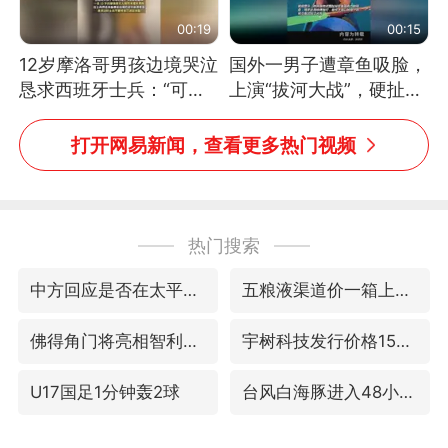
00:19
00:15
12岁摩洛哥男孩边境哭泣
国外一男子遭章鱼吸脸，
恳求西班牙士兵：“可不
上演“拔河大战”，硬扯加
可以不要把我遣返回国”
铁棒敲打方才挣脱
打开网易新闻，查看更多热门视频
热门搜索
中方回应是否在太平洋海底开采稀土
五粮液渠道价一箱上涨近百元
佛得角门将亮相智利俱乐部主场
宇树科技发行价格150.80元/股
U17国足1分钟轰2球
台风白海豚进入48小时警戒线