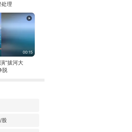
警处理
00:15
演“拔河大
挣脱
/股