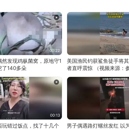
00:22
偶然发现鸡枞菌窝，原地守1
美国渔民钓获鲨鱼徒手将其
了140多朵
者直呼震惊 （视频来源：
00:13
西玩错过饭点，找了十几个
男子偶遇路灯螺丝发红 以