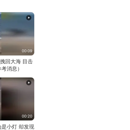
00:09
拽回大海 目击
参考消息）
00:20
为是小灯 却发现