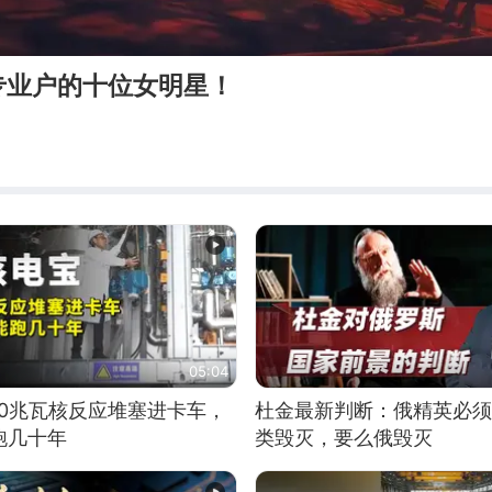
专业户的十位女明星！
05:04
10兆瓦核反应堆塞进卡车，
杜金最新判断：俄精英必须
跑几十年
类毁灭，要么俄毁灭