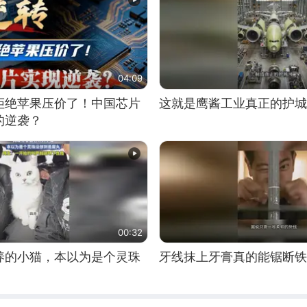
04:09
拒绝苹果压价了！中国芯片
这就是鹰酱工业真正的护城
的逆袭？
00:32
养的小猫，本以为是个灵珠
牙线抹上牙膏真的能锯断铁