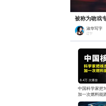
00:00
被称为吻戏
淑华写字
辽宁
8.4万 次播放
中国科学家把
加一次燃料能