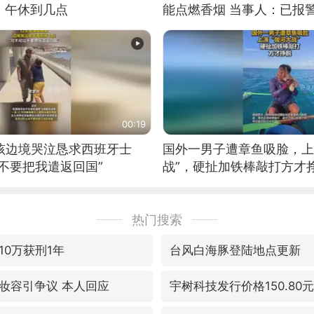
：午休到几点
能点燃香烟 当事人：已报
00:19
男孩边境哭泣恳求西班牙士
国外一男子遭章鱼吸脸，上
不要把我遣返回国”
战”，硬扯加铁棒敲打方才
热门搜索
10万获刑1年
台风白海豚登陆地点更新
妆容引争议 本人回应
宇树科技发行价格150.80元