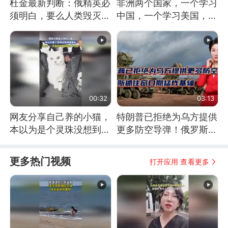
杜金最新判断：俄精英必
非洲两个国家，一个学习
须明白，要么人类毁灭，
中国，一个学习美国，结
要么俄毁灭
果怎么样了？
00:32
03:13
网友分享自己养的小猫，
特朗普已拒绝为乌方提供
本以为是个灵珠没想到是
更多防空导弹！俄罗斯抓
魔丸
住窗口期猛炸基辅
更多热门视频
打开应用 查看更多