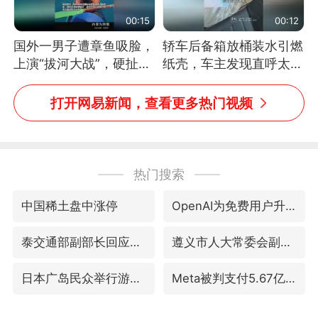
00:15
00:12
国外一男子遭章鱼吸脸，
轿车后备箱放桶装水引燃
上演“拔河大战”，硬扯加
纸壳，车主发现直呼太危
铁棒敲打方才挣脱
险，“拍出来让大家都避
免这个危险”
打开网易新闻，查看更多热门视频
热门搜索
中国稀土盘中涨停
OpenAI为免费用户升级GPT-5.6 Luna
泰交通部副部长回应中国游客遭歧视
遵义市人大常委会副主任刘东明被查
日本广岛民众举行游行反对政府行径
Meta被判支付5.67亿美元