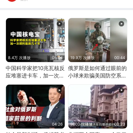
8.4万 次播放
05:04
19.9万 次播放
00:44
中国科学家把10兆瓦核反
俄罗斯是如何通过眼前的
应堆塞进卡车，加一次燃
小球来欺骗美国防空系统
料能跑几十年
的
04:26
9003 次播放
03:23