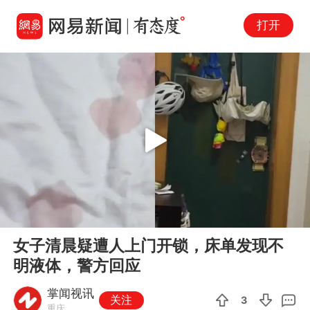
打开
Play
00:00
00:40
En
女子清晨疑遭人上门开锁，床单发现不
fu
明液体，警方回应
掌闻视讯
关注
3
重庆