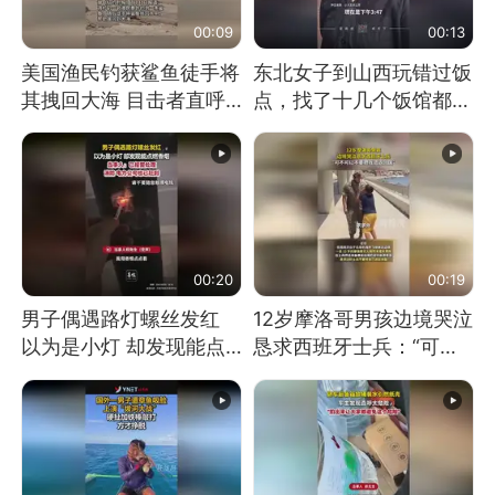
00:09
00:13
美国渔民钓获鲨鱼徒手将
东北女子到山西玩错过饭
其拽回大海 目击者直呼
点，找了十几个饭馆都没
震惊 （视频来源：参考
开门：午休到几点
消息）
00:20
00:19
男子偶遇路灯螺丝发红
12岁摩洛哥男孩边境哭泣
以为是小灯 却发现能点
恳求西班牙士兵：“可不
燃香烟 当事人：已报警
可以不要把我遣返回国”
处理