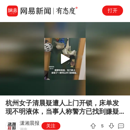
打开
Play
00:00
00:29
En
杭州女子清晨疑遭人上门开锁，床单发
fu
现不明液体，当事人称警方已找到嫌疑
人，警方回应
潇湘晨报
关注
5
湖南