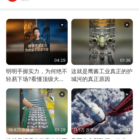
04:29
01:36
明明手握实力，为何绝不
这就是鹰酱工业真正的护
轻易下场?看懂顶级大国
城河的真正原因
谋略
19.6万 次播放
01:29
11.5万 次播放
09:47