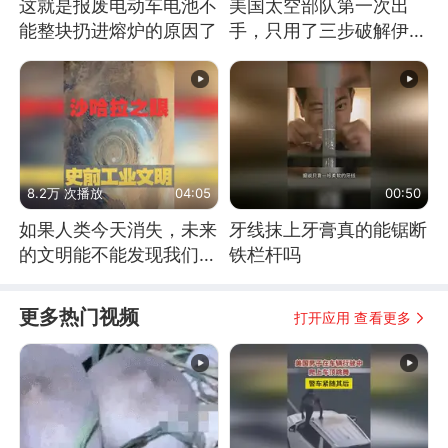
这就是报废电动车电池不
美国太空部队第一次出
能整块扔进熔炉的原因了
手，只用了三步破解伊朗
防空
8.2万 次播放
04:05
00:50
如果人类今天消失，未来
牙线抹上牙膏真的能锯断
的文明能不能发现我们存
铁栏杆吗
在过？
更多热门视频
打开应用 查看更多