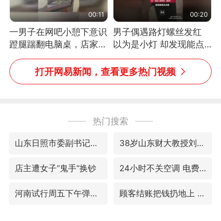
00:11
00:20
一男子在网吧小憩下意识
男子偶遇路灯螺丝发红
蹬腿踹翻电脑桌，店家3
以为是小灯 却发现能点
台显示器与机械臂损坏
燃香烟 当事人：已报警
处理
打开网易新闻，查看更多热门视频
热门搜索
山东日照市委副书记王峰被查
38岁山东财大教授刘海明逝世
店主遭女子“鬼手”换钞
24小时不关空调 电费反而更低？
河南试行周五下午弹性离岗
顾客结账把钱扔地上 服务员霸气扔回