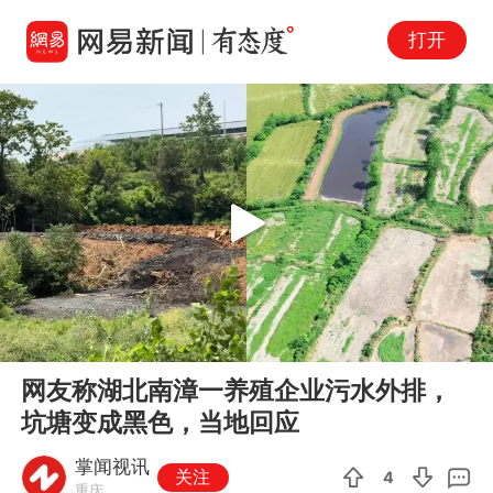
打开
Play
00:00
00:34
En
网友称湖北南漳一养殖企业污水外排，
fu
坑塘变成黑色，当地回应
掌闻视讯
关注
4
重庆