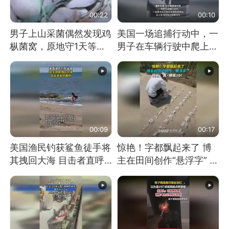
00:22
00:10
男子上山采菌偶然发现鸡
美国一场追捕行动中，一
枞菌窝，原地守1天等它
男子在车辆行驶中爬上车
长大：挖了140多朵
顶跳舞。（新京报）
00:09
00:17
美国渔民钓获鲨鱼徒手将
惊艳！字都飘起来了 博
其拽回大海 目击者直呼
主在田间创作“悬浮字” 网
震惊 （视频来源：参考
友：真·裸眼3D！
消息）